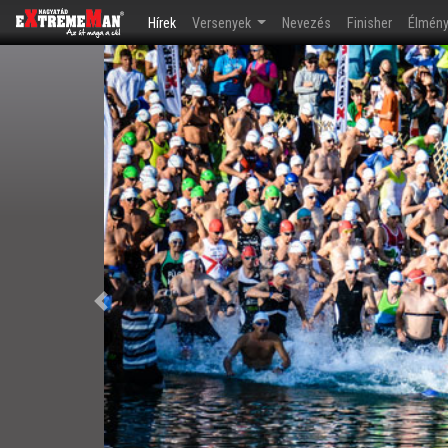
(current)
Hírek
Versenyek
Nevezés
Finisher
Élmén
Előző