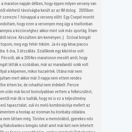
l a maraton napján délben, hogy éppen milyen verseny van
entől elérhető távolságba került az az IM dolog. 2005ben
tt szerezni 1 hónappal a verseny előtt. Egy Csepel montit
ondoltam, hogy ezen a versenyen meg úgy a triatlonban
l annyira a közönséghez akkor mint sok más sportág. Írtam
öldről nézve. Készültem ám keményen ;) Szóval bringát
topom, meg egy fehér trikóm. Ja és egy kínai piacos
 6 óra, 3 átszállás. Szülőknek egy kikötése volt:
t Pécsről, aki a 2004es maratonon mesélt arról, hogy
ingát látták a szobában, már az maradandó sokk volt
llyal a képemen, mikor hazaértek. Utána már nem
ájultam mert akkor már 3 napja nem ettem rendes
5re értem be, de rohadtul nem érdekelt. Persze
em után már kicsit komolyabban vettem a felkészülést,
től már ők is tudták, hogy mi is ez a teljesítmény
serű tapasztalat, suli és meló kombinációja mellett az
 rámentem a honlap az ironman.hu Ironbaby oldalára.
ha nem láttam még. Törölve a memóriából, gyerekes-nős
ag Rabobankos bringás ruhát amit már kint nem lehetett