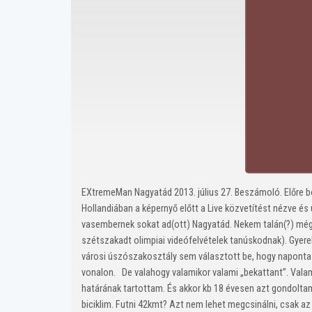
EXtremeMan Nagyatád 2013. július 27. Beszámoló. Előre bo
Hollandiában a képernyő előtt a Live közvetítést nézve é
vasembernek sokat ad(ott) Nagyatád. Nekem talán(?) még t
szétszakadt olimpiai videófelvételek tanúskodnak). Gye
városi úszószakosztály sem választott be, hogy napont
vonalon. De valahogy valamikor valami „bekattant”. Valam
határának tartottam. És akkor kb 18 évesen azt gondoltam,
biciklim. Futni 42kmt? Azt nem lehet megcsinálni, csak 