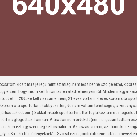
csátom kicsit más jellegű mint az átlag, nem lesz benne szó gélekről, kidörzs
s úgy érzem hogy írnom kell. Írnom az én atádi élményeimről. Minden magyar va
öbbet... 2005-re kell visszamennem, 21 éves voltam. 4 éves korom óta sportra
rekkorom óta sportoltam hobbyszinten, de nem voltam tehetséges, a versenys
a járhassak edzeni :) Sokkal inkább sporttörténettel foglalkoztam és megc
iért megfogott az Ironman. A triatlon nem érdekelt (nem is igazán tudtam eszi
 nekem ezt egyszer meg kell csinálnom. Az úszás semmi, azt bármikor. Bringázn
az „ilyen Kropkó féle űrlényeknek”. Szóval ezen gondolatmenet után benevezte