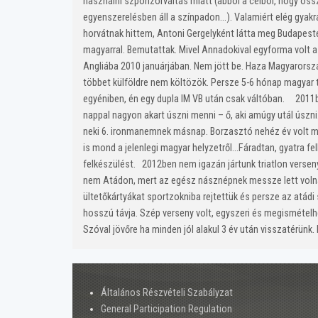
használni szponzorváltás miatt (abból a célból, hogy os
egyenszerelésben áll a színpadon…). Valamiért elég gyakr
horvátnak hittem, Antoni Gergelyként látta meg Budapesten
magyarral. Bemutattak. Mivel Annadokival egyforma volt a fr
Angliába 2010 januárjában. Nem jött be. Haza Magyarorszá
többet külföldre nem költözök. Persze 5-6 hónap magyar 
egyéniben, én egy dupla IM VB után csak váltóban. 2011be
nappal nagyon akart úszni menni – ő, aki amúgy utál úszn
neki 6. ironmanemnek másnap. Borzasztó nehéz év volt mö
is mond a jelenlegi magyar helyzetről…Fáradtan, gyatra f
felkészülést. 2012ben nem igazán jártunk triatlon versen
nem Atádon, mert az egész násznépnek messze lett volna
ültetőkártyákat sportzokniba rejtettük és persze az atádi 
hosszú távja. Szép verseny volt, egyszeri és megismételhe
Szóval jövőre ha minden jól alakul 3 év után visszatérünk
Általános Részvételi Szabályzat
General Participation Regulation