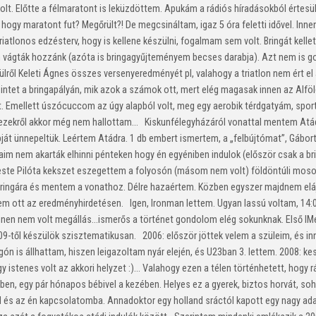
olt. Előtte a félmaratont is leküzdöttem. Apukám a rádiós híradásokból értesü
 hogy maratont fut? Megőrült?! De megcsináltam, igaz 5 óra feletti idővel. Inn
iatlonos edzésterv, hogy is kellene készülni, fogalmam sem volt. Bringát kelle
an vágták hozzánk (azóta is bringagyűjteményem becses darabja). Azt nem is g
ülről Keleti Ágnes összes versenyeredményét pl, valahogy a triatlon nem ért e
szintet a bringapályán, mik azok a számok ott, mert elég magasak innen az Alf
. Emellett úszócuccom az úgy alapból volt, meg egy aerobik térdgatyám, sport
ezekről akkor még nem hallottam… Kiskunfélegyházáról vonattal mentem Atádra.
pját ünnepeltük. Leértem Atádra. 1 db embert ismertem, a „felbújtómat”, Gábor
im nem akarták elhinni pénteken hogy én egyéniben indulok (először csak a br
p este Pilóta kekszet eszegettem a folyosón (másom nem volt) földöntúli moso
 bringára és mentem a vonathoz. Délre hazaértem. Közben egyszer majdnem el
em ott az eredményhirdetésen. Igen, Ironman lettem. Ugyan lassú voltam, 14:0
 Innen nem volt megállás…ismerős a történet gondolom elég sokunknak. Első IM
től készülök szisztematikusan. 2006: először jöttek velem a szüleim, és innen
gón is állhattam, hiszen leigazoltam nyár elején, és U23ban 3. lettem. 2008: ke
y istenes volt az akkori helyzet :)… Valahogy ezen a télen történhetett, hogy
n, egy pár hónapos bébivel a kezében. Helyes ez a gyerek, biztos horvát, so
ád és az én kapcsolatomba. Annadoktor egy holland sráctól kapott egy nagy ad