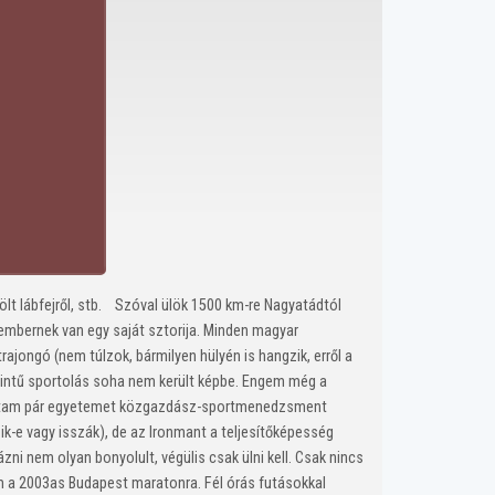
ölt lábfejről, stb. Szóval ülök 1500 km-re Nagyatádtól
sembernek van egy saját sztorija. Minden magyar
jongó (nem túlzok, bármilyen hülyén is hangzik, erről a
zintű sportolás soha nem került képbe. Engem még a
éloztam pár egyetemet közgazdász-sportmenedzsment
k-e vagy isszák), de az Ironmant a teljesítőképesség
i nem olyan bonyolult, végülis csak ülni kell. Csak nincs
m a 2003as Budapest maratonra. Fél órás futásokkal