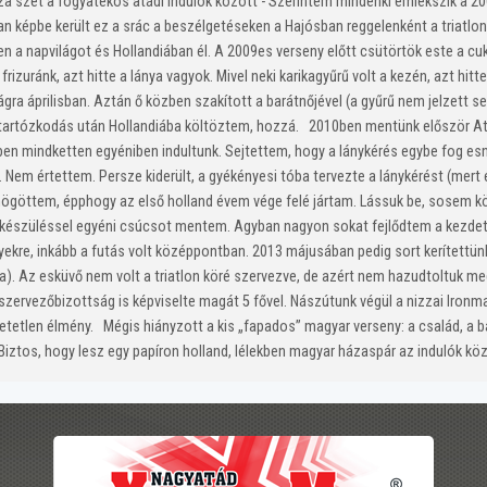
sza szét a fogyatékos atádi indulók között - Szerintem mindenki emlékszik a 
an képbe került ez a srác a beszélgetéseken a Hajósban reggelenként a triatlo
 a napvilágot és Hollandiában él. A 2009es verseny előtt csütörtök este a cuk
izuránk, azt hitte a lánya vagyok. Mivel neki karikagyűrű volt a kezén, azt hittem
gra áprilisban. Aztán ő közben szakított a barátnőjével (a gyűrű nem jelzett
tartózkodás után Hollandiába költöztem, hozzá. 2010ben mentünk először Atá
n mindketten egyéniben indultunk. Sejtettem, hogy a lánykérés egybe fog esni 
i. Nem értettem. Persze kiderült, a gyékényesi tóba tervezte a lánykérést (me
göttem, épphogy az első holland évem vége felé jártam. Lássuk be, sosem kön
elkészüléssel egyéni csúcsot mentem. Agyban nagyon sokat fejlődtem a kezdeti
yekre, inkább a futás volt középpontban. 2013 májusában pedig sort kerített
). Az esküvő nem volt a triatlon köré szervezve, de azért nem hazudtoltuk 
szervezőbizottság is képviselte magát 5 fővel. Nászútunk végül a nizzai Ironma
tetlen élmény. Mégis hiányzott a kis „fapados” magyar verseny: a család, a bar
. Biztos, hogy lesz egy papíron holland, lélekben magyar házaspár az indulók 