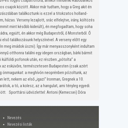
2009-es fogyis csapatfotóra, amikor mindenki Rabobankos
nos csajok között. Akkor már tudtam, hogy a Greg akit én
rászdában találkoztunk is ezzel a titokzatos holland-
, házas. Verseny lezajlott, srác elfelejtve, irány, költözés
 semmit mint később kiderült), én megfogadtam, hogy soha
dra, együtt, én akkor még Budapestről, ő Monsterből. Ő
első találkozásunk helyszínével. A verseny előtt egy
rt én meg imádok úszni). Így már menyasszonyként indultam
nyű otthonra találni egy idegen országban, bárki bármit
 külföldi pofonok után, ez részben „pótolta” a
ünk az esküvőre, természetesen Budapesten (csak azért
meg önmagunkat: a meghívón neoprénben pózoltunk, az
n lett, nekem az első „igazi” Ironman, Gregnek a 10.
átok, a tó, a kolesz, az a hangulat, ami tényleg egyedi.
között. Sporttársi üdvözlettel: Antoni (Kemecsei) Dóra
Nevezés
Nevezési listák