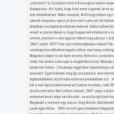
„edzettem” rá. Úszásból a heti 6-8 óra egész nyáron megv
Budapesten. Azt tudta, hogy futni ment a gyerek, de mi az
már elindulhattam. Akkor menjünk. Arról hogy milyen egy tr
sikerült megvenni, egész jó áron mert a pirosat olcsóbb
általában országútival indulnak emberek. Hiába tudtam kiv
emailt a szervezőknek is, hogy hogyan kell értelmezni a 
vettem, mentem is vele egyszer 60kmt meg párszor 1 órát
„Nike” cipőm. SPD? Szar cipő tönkrevághatja a lábam? Na 
vasárnap kora délutánra legyek otthon, mert anyu szülina
Magyarországon is van ilyen verseny. Koleszos szobatársa
nekik, hát amikor a kiscsajt is meglátták hozzá). Másna
kérdeztek többet :) Vasárnap reggel 6kor felpattantam a
ennivalót. Egyet bántam meg így visszanézve: nem lehett
legfiatalabbként, közel nulla edzéssel produkáltam ezt.
bár a mai tapasztalatommal azt tudom mondani, csak 2009-
(azóta nem lehet őket otthon tartani). 2007: végre a dobo
embernek kevés ideje van készülni - na azóta rájöttem hog
Megakadt a szemem egy srácon: Greg Antoni. Kalózkendőbe
pasik úgyis kilőve. 2009. hozott igazi fordulatot Nagyat