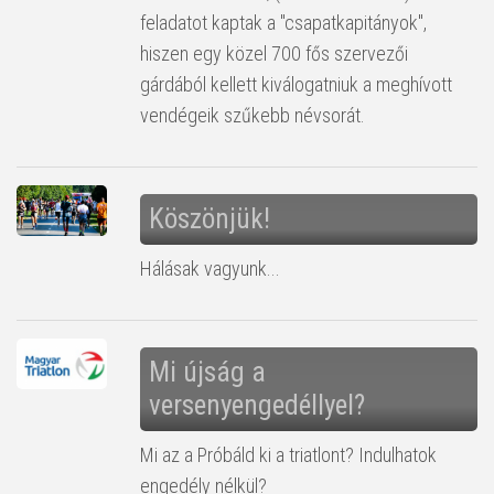
feladatot kaptak a "csapatkapitányok",
hiszen egy közel 700 fős szervezői
gárdából kellett kiválogatniuk a meghívott
vendégeik szűkebb névsorát.
Köszönjük!
Hálásak vagyunk...
Mi újság a
versenyengedéllyel?
Mi az a Próbáld ki a triatlont? Indulhatok
engedély nélkül?