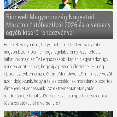
Bionwell Magyarország Nagyatád
Maraton futófesztivál 2026 és a verseny
egyéb kísérő rendezvényei
Büszkék vagyunk rá, hogy több, mint 500 versenyzőt és
nagyon bízunk benne, hogy legalább ennyi szurkolót is
láthatunk majd az Év Leghosszabb Napján Nagyatádon, így
minden adott ahhoz, hogy újra pezsgő élettel teljék meg
ebben az évben is az eXtremeMan Drive. ÉS: mi, a szervezők
azon dolgozunk, hogy a teljes családnak maradandó, sportos
élményeket adhassunk. Az eXtremeMan Nagyatád
rendezősége tehát 2026-ban is várja a sportos családokat
(és a barátokat is) a versenyre !