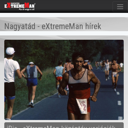
Nagyatád - eXtremeMan hírek