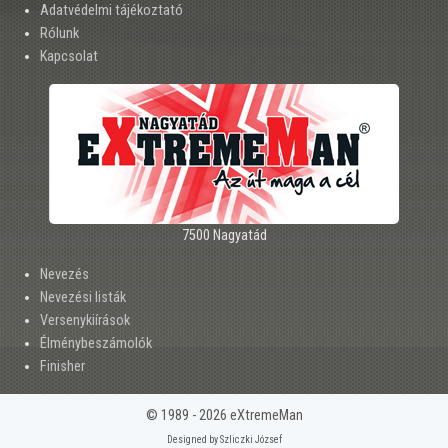
Adatvédelmi tájékoztató
Rólunk
Kapcsolat
7500 Nagyatád
Nevezés
Nevezési listák
Versenykiírások
Élménybeszámolók
Finisher
© 1989 - 2026 eXtremeMan
Designed by Szliczki József