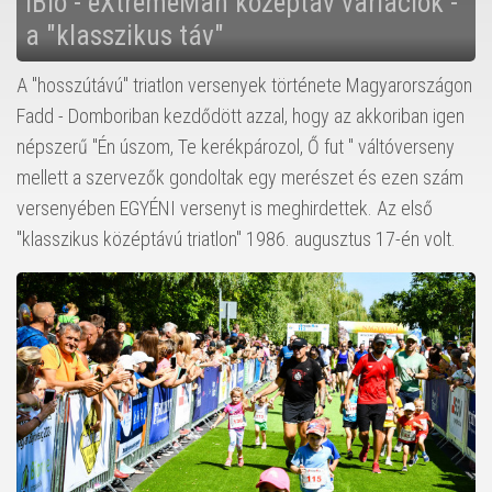
iBio - eXtremeMan középtáv variációk -
a "klasszikus táv"
A "hosszútávú" triatlon versenyek története Magyarországon
Fadd - Domboriban kezdődött azzal, hogy az akkoriban igen
népszerű "Én úszom, Te kerékpározol, Ő fut " váltóverseny
mellett a szervezők gondoltak egy merészet és ezen szám
versenyében EGYÉNI versenyt is meghirdettek. Az első
"klasszikus középtávú triatlon" 1986. augusztus 17-én volt.