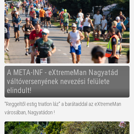
A META-INF - eXtremeMan Nagyatád
váltóversenyének nevezési felülete
elindult!
"Reggeltől estig triatlon láz" a barátaiddal az eXtremeMan
városában, Nagyatádon !