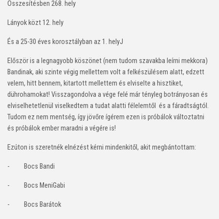
Összesítésben 268. hely
Lányok közt 12. hely
És a 25-30 éves korosztályban az 1. hely
J
Először is a legnagyobb köszönet (nem tudom szavakba leírni mekkora)
Bandinak, aki szinte végig mellettem volt a felkészülésem alatt, edzett
velem, hitt bennem, kitartott mellettem és elviselte a hisztiket,
dührohamokat! Visszagondolva a vége felé már tényleg botrányosan és
elviselhetetlenül viselkedtem a tudat alatti félelemtől
és a fáradtságtól.
Tudom ez nem mentség, így jövőre ígérem ezen is próbálok változtatni
és próbálok ember maradni a végére is!
Ezúton is szeretnék elnézést kérni mindenkitől, akit megbántottam:
-
Bocs Bandi
-
Bocs MeniGabi
-
Bocs Barátok