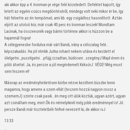
aki akkor épp a 4. Ironman-je vége felé közeledett. Defektet kapott, így
letett az egyéni csúcs megdöntéséről, mindegy volt neki mikor ér be, így
hát felvette az én tempómat, ami kb. egy csigáéhoz hasonlított. Aztán
eljött az utolsó kör, már csak 40 perc és Ironman leszek! Mondtam
Lacinak, ha összeesnék vagy bármi történne akkor is húzzon be a
hajamnál fogva!
A célegyenesbe fordulva már várt Bandi, irány a célszalag felé…
képszakadás. Ha jól rémlik Jutka rohant nekem utána és kezdett el
ölelgetni , puszilgatni….pfújjj izzadtan, büdösen…szegény
J
Majd érem és
póló átvétel. Ja, és persze a jól megérdemelt Kéksör
J
VÉGE! Még most
sem hiszem el!
Másnap az eredményhirdetésen körbe nézve kezdtem büszke lenni
magamra, hogy amerre a szem ellát (teszem hozzá nagyon rossz a
szemem
J
) szinte csak pasik…én meg ott ülök köztük, ugyan azért, ugyan
azt csináltam meg, mint Ők és némelyiknél még jobb eredménnyel is! Jó
persze Bandi már tiszteletbéli férfivé nevezett ki, de akkor is
J
13:33