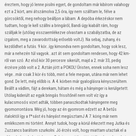
éreztem, hogy jó lenne pisilni egyet, de gondoltam már kibírom valahogy
ezt a 2 kört, ami átszámolva 2,5 óra, így nem szálltam le, félve a
görcsöktől, meg nehogy beálljon a lábam. A depóba érkezéskor nem
tudtam, hogy le kell szállni a bringáról, Bandi úgy kiabált rám, hogy
szálljak le (utólag visszaemlékezve olvastam a szabályzatba, de az
izgalom, meg a zavarodottság erősebb volt
J
). Na sebaj, zuhany, és
kezdődhet a futás. 9 kör…így kimondva nem gondoltam, hogy sok lesz,
már a nehezén túl vagyok…azt át sem gondoltam rendesen, hogy 42 km-
ről van szó. Az első kör 30 percesre sikerült, majd a 2. már 33, pedig
érzésre jobb volt a 2. Aztán jött a POKOL! Úristen, ennek soha nem lesz
vége…már csak 3 kör és több, mint a fele megvan, utána már nem lehet
gond. De lett, még előbb is. A 4. körben már gyaloglásra kényszerültem.
Beállt a vádlim, fájt a derekam, hátam és még a hányinger is kerülgetett.
Utólag kiderült az egyik bringás frissítőnél nem volt víz így a
kulacsmosós vizet adták, többen panaszkodtak hányingerre meg
gyomorrontásra. Még jó, hogy az én gyomrom edzett az A betűs
italoktól így a f*sást és hányást megúsztam
J
A 7. körig már nem
emlékszem mi történt. Annyit tudok, hogy a körül érkezett meg Jutka és
Zuzzancs barátom szurkolni. Jó érzés volt, hogy miattam utaztak el a