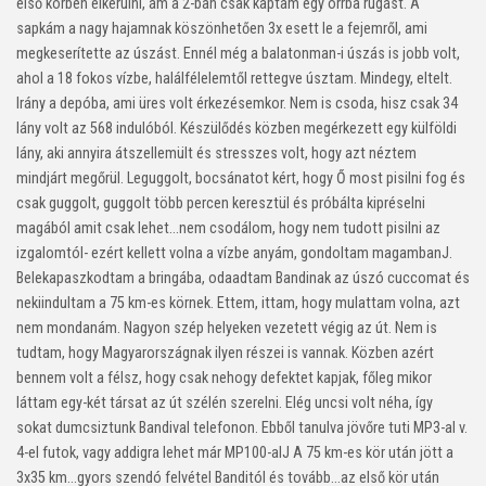
első körben elkerülni, ám a 2-ban csak kaptam egy orrba rúgást. A
sapkám a nagy hajamnak köszönhetően 3x esett le a fejemről, ami
megkeserítette az úszást. Ennél még a balatonman-i úszás is jobb volt,
ahol a 18 fokos vízbe, halálfélelemtől rettegve úsztam. Mindegy, eltelt.
Irány a depóba, ami üres volt érkezésemkor. Nem is csoda, hisz csak 34
lány volt az 568 indulóból. Készülődés közben megérkezett egy külföldi
lány, aki annyira átszellemült és stresszes volt, hogy azt néztem
mindjárt megőrül. Leguggolt, bocsánatot kért, hogy Ő most pisilni fog és
csak guggolt, guggolt több percen keresztül és próbálta kipréselni
magából amit csak lehet…nem csodálom, hogy nem tudott pisilni az
izgalomtól- ezért kellett volna a vízbe anyám, gondoltam magamban
J
.
Belekapaszkodtam a bringába, odaadtam Bandinak az úszó cuccomat és
nekiindultam a 75 km-es körnek. Ettem, ittam, hogy mulattam volna, azt
nem mondanám. Nagyon szép helyeken vezetett végig az út. Nem is
tudtam, hogy Magyarországnak ilyen részei is vannak. Közben azért
bennem volt a félsz, hogy csak nehogy defektet kapjak, főleg mikor
láttam egy-két társat az út szélén szerelni. Elég uncsi volt néha, így
sokat dumcsiztunk Bandival telefonon. Ebből tanulva jövőre tuti MP3-al v.
4-el futok, vagy addigra lehet már MP100-al
J
A 75 km-es kör után jött a
3x35 km…gyors szendó felvétel Banditól és tovább…az első kör után