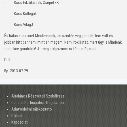
-
Bocs Edzőtársak, Csepel EK
-
Bocs Kollégák
-
Bocs Világ
J
És hálás köszönet Mindenkinek, aki szintén végig mellettem volt és
jobban hitt bennem, mint én magam! Nem írok listát, mert úgy is Mindenki
tudja kire gondolok!
J
- meg dolgoznom is kéne még ma
J
Pufi
Bp. 2013-07-29
Általános Részvételi Szabályzat
General Participation Regulation
Adatvédelmi tájékoztató
Rólunk
Kapcsolat