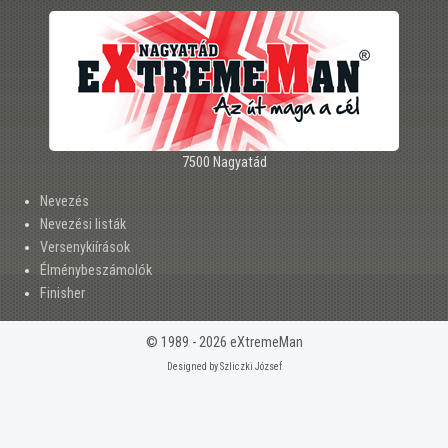
7500 Nagyatád
Nevezés
Nevezési listák
Versenykiírások
Élménybeszámolók
Finisher
© 1989 - 2026 eXtremeMan
Designed by Szliczki József