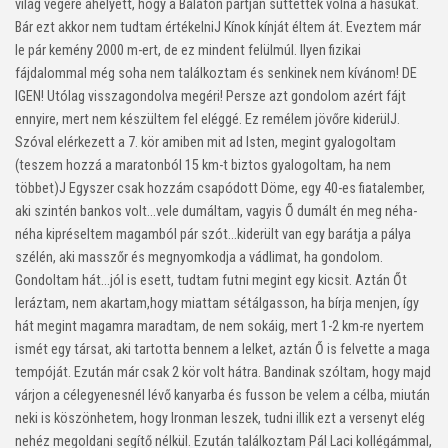
világ végére ahelyett, hogy a Balaton partján süttették volna a hasukat.
Bár ezt akkor nem tudtam értékelni
J
Kínok kínját éltem át. Eveztem már
le pár kemény 2000 m-ert, de ez mindent felülmúl. Ilyen fizikai
fájdalommal még soha nem találkoztam és senkinek nem kívánom! DE
IGEN! Utólag visszagondolva megéri! Persze azt gondolom azért fájt
ennyire, mert nem készültem fel eléggé. Ez remélem jövőre kiderül
J
.
Szóval elérkezett a 7. kör amiben mit ad Isten, megint gyalogoltam
(teszem hozzá a maratonból 15 km-t biztos gyalogoltam, ha nem
többet)
J
Egyszer csak hozzám csapódott Döme, egy 40-es fiatalember,
aki szintén bankos volt…vele dumáltam, vagyis Ő dumált én meg néha-
néha kipréseltem magamból pár szót…kiderült van egy barátja a pálya
szélén, aki masszőr és megnyomkodja a vádlimat, ha gondolom.
Gondoltam hát…jól is esett, tudtam futni megint egy kicsit. Aztán Őt
leráztam, nem akartam,hogy miattam sétálgasson, ha bírja menjen, így
hát megint magamra maradtam, de nem sokáig, mert 1-2 km-re nyertem
ismét egy társat, aki tartotta bennem a lelket, aztán Ő is felvette a maga
tempóját. Ezután már csak 2 kör volt hátra. Bandinak szóltam, hogy majd
várjon a célegyenesnél lévő kanyarba és fusson be velem a célba, miután
neki is köszönhetem, hogy Ironman leszek, tudni illik ezt a versenyt elég
nehéz megoldani segítő nélkül. Ezután találkoztam Pál Laci kollégámmal,