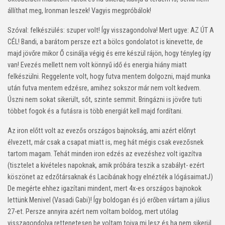
állíthat meg, Ironman leszek! Vagyis megpróbálok!
Szóval: felkészülés: szuper volt! Így visszagondolva! Mert ugye: AZ ÚT A
CÉL! Bandi, a barátom persze ezt a bölcs gondolatot is kinevette, de
majd jövőre mikor Ő csinálja végig és erre készül rájön, hogy tényleg így
van! Evezés mellett nem volt könnyű idő és energia hiány miatt
felkészülni. Reggelente volt, hogy futva mentem dolgozni, majd munka
után futva mentem edzésre, amihez sokszor már nem volt kedvem.
Úszni nem sokat sikerült, sőt, szinte semmit. Bringázni is jövőre tuti
többet fogok és a futásra is több energiát kell majd fordítani.
Az iron előtt volt az evezős országos bajnokság, ami azért előnyt
élvezett, már csak a csapat miatt is, meg hát mégis csak evezősnek
tartom magam. Tehát minden iron edzés az evezéshez volt igazítva
(tisztelet a kivételes napoknak, amik próbára teszik a szabályt- ezért
köszönet az edzőtársaknak és Lacibának hogy elnézték a lógásaimat
J
)
De megérte ehhez igazítani mindent, mert 4x-es országos bajnokok
lettünk Menivel (Vasadi Gabi)! Így boldogan és jó erőben vártam a július
27-et. Persze annyira azért nem voltam boldog, mert utólag
visszagondolva rettenetesen be voltam tojva mi lesz és ha nem sikerül…