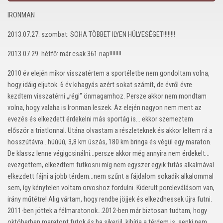
IRONMAN
2013.07.27. szombat: SOHA TÖBBET ILYEN HÜLYESÉGET!!!!!!!!
2013.07.29. hétfő: már csak 361 nap!!!!!!!!
2010 év elején mikor visszatértem a sportéletbe nem gondoltam volna,
hogy idáig eljutok. 6 év kihagyás azért sokat számít, de évről évre
kezdtem visszatérni „régi” önmagamhoz. Persze akkor nem mondtam
volna, hogy valaha is Ironman leszek. Az elején nagyon nem ment az
evezés és elkezdett érdekelni más sportág is… ekkor szemeztem
először a triatlonnal. Utána olvastam a részleteknek és akkor leltem rá a
hosszútávra…húúúú, 3,8 km úszás, 180 km bringa és végül egy maraton.
De klassz lenne végigcsinálni…persze akkor még annyira nem érdekelt…
evezgettem, elkezdtem futkosni míg nem egyszer egyik futás alkalmával
elkezdett fájni a jobb térdem…nem szűnt a fájdalom sokadik alkalommal
sem, így kénytelen voltam orvoshoz fordulni. Kiderült porcleválásom van,
irány műtétre! Alig vártam, hogy rendbe jöjjek és elkezdhessek újra futni.
2011-ben jöttek a félmaratonok…2012-ben már biztosan tudtam, hogy
októberben maratont futok és ha sikerül, kibírja a térdem is, senki nem