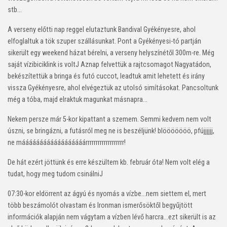
stb…
A verseny előtti nap reggel elutaztunk Bandival Gyékényesre, ahol
elfoglaltuk a tök szuper szállásunkat. Pont a Gyékényesi-tó partján
sikerült egy weekend házat bérelni, a verseny helyszínétől 300m-re. Még
saját vízibiciklink is volt
J
Aznap felvettük a rajtcsomagot Nagyatádon,
bekészítettük a bringa és futó cuccot, leadtuk amit lehetett és irány
vissza Gyékényesre, ahol elvégeztük az utolsó simításokat. Pancsoltunk
még a tóba, majd elraktuk magunkat másnapra…
Nekem persze már 5-kor kipattant a szemem. Semmi kedvem nem volt
úszni, se bringázni, a futásról meg ne is beszéljünk! blööööööö, pfújjjjjj,
ne máááááááááááááááááárrrrrrrrrrrrrrrrrrr!
De hát ezért jöttünk és erre készültem kb. február óta! Nem volt elég a
tudat, hogy meg tudom csinálni
J
07:30-kor eldörrent az ágyú és nyomás a vízbe…nem siettem el, mert
több beszámolót olvastam és Ironman ismerősöktől begyűjtött
információk alapján nem vágytam a vízben lévő harcra…ezt sikerült is az