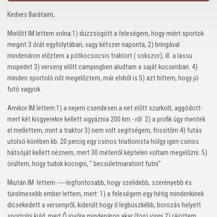
Kedves Barátaim,
Mielőtt IM lettem volna:1) düzzsögött a feleségem, hogy miért sportok
megint 3 órát egyfolytában, vagy kétszer naponta, 2) bringával
mindenáron előztem a pótkocsocsis traktort ( sokszor), ill. a lassu
mopedet 3) verseny előtt campingben aludtam a saját kocsimban. 4)
minden sportoló nőt megelőztem, már elvből is.5) azt hittem, hogy jó
futó vagyok
Amikor IM lettem:1) a nejem csendesen a net előtt szurkolt, aggódott-
mert két kisgyerekre kellett vigyáznia 200 km.- ről 2) a profik úgy mentek
el mellettem, mint a traktor 3) nem volt segitségem, frissitőm 4) futás
utolsó körében kb. 20 percig egy csinos triatlonista hölgy igen csinos
hátsóját kellett néznem, mert 30 méterről képtelen voltam megelőzni. 5)
örültem, hogy tudok kocogni, " becsületmaratont futni"
Miután IM lettem -----legfontosabb, hogy szelidebb, szerényebb és
türelmesebb ember lettem, mert: 1) a feleségem egy hétig mindenkinek
dicsekedett a versenyről, kiderült hogy ő legbüszkébb, borozás helyett
sportolni küld, mert Ő jövőre mindenáron akar (fog) jönni 2) rájöttem,