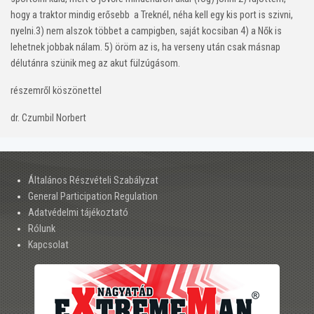
hogy a traktor mindig erősebb a Treknél, néha kell egy kis port is szivni,
nyelni.3) nem alszok többet a campigben, saját kocsiban 4) a Nők is
lehetnek jobbak nálam. 5) öröm az is, ha verseny után csak másnap
délutánra szünik meg az akut fülzúgásom.
részemről köszönettel
dr. Czumbil Norbert
Általános Részvételi Szabályzat
General Participation Regulation
Adatvédelmi tájékoztató
Rólunk
Kapcsolat