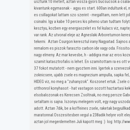
usztunk 10 metert, aztan vissza gyors bucsucsok a csaladn
kivantunk egymasnak - agyu es start. 600an indultunk el, 
es csillagokat lattam szo szerint - megalltam, nem lett jo
csinalni. Igy a kabe 10 perces kis piheno utan tudtam foly
kesztyu, kozben egy energiaszelet es fel kulacs viz, napt
var rank. Az utvonal eleje az Agneslaki Arboretumon kere
tekerni. Aztan Csurgon keresztul irany Nagyatad. Sajnos a
remalom es piszok faraszto carbon ide vagy oda. Frissito
nagy elmeny. Az mar kevesbe, h - addigra mar az eros koze
szamit katasztrofalis is lehet. En szamitottam ra es ott 
37 fokot mutatott - nem gyoztem inni. Igertek a szervezok 
zoknicsere, ujabb zsele es magnezium ampulla, sapka fel, k
HIDEG viz, no meg a "zuhanyzok". Koszonet ertuk. Zsele cs
otthonrol konyhasot - hat vastagon sozott haztartasi ke
elsobalozonak es Kerecsen Zsoltnak, no meg persze Gaborn
setaltam is sajna. Iszonyu melegem volt, egy nagy uszodan
adott. Aztan 7dik, be a koffeines zsele, raketak begyullka
maratonnal.Osszesitesben vegul a 238adik helyre volt ele
aztan jol megerdemelten Juli kapott meg :) log: http:/