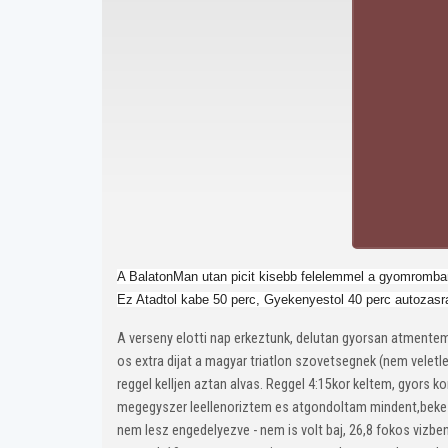
A BalatonMan utan picit kisebb felelemmel a gyomromban
Ez Atadtol kabe 50 perc, Gyekenyestol 40 perc autozas
A verseny elotti nap erkeztunk, delutan gyorsan atment
os extra dijat a magyar triatlon szovetsegnek (nem vele
reggel kelljen aztan alvas. Reggel 4:15kor keltem, gyors k
megegyszer leellenoriztem es atgondoltam mindent,bekesz
nem lesz engedelyezve - nem is volt baj, 26,8 fokos vizben 