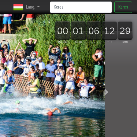
Lang.
Keres
00
00
00
01
01
00
06
06
00
12
12
00
28
29
29
weeks
days
hours
min
sec
Következő