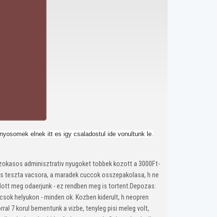
osomek elnek itt es igy csaladostul ide vonultunk le.
zokasos adminisztrativ nyugoket tobbek kozott a 3000Ft-
ges teszta vacsora, a maradek cuccok osszepakolasa, h ne
 elott meg odaerjunk - ez rendben meg is tortent.Depozas:
sok helyukon - minden ok. Kozben kiderult, h neopren
ral 7 korul bementunk a vizbe, tenyleg pisi meleg volt,