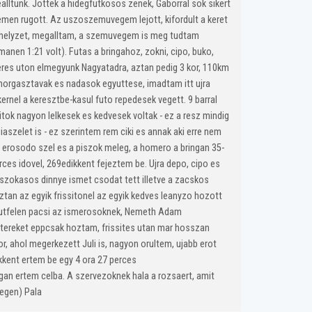
alltunk. Jottek a hidegfutkosos zenek, Gaborral sok sikert
szemen rugott. Az uszoszemuvegem lejott, kifordult a keret
lt a helyzet, megalltam, a szemuvegem is meg tudtam
manen 1:21 volt). Futas a bringahoz, zokni, cipo, buko,
kmeres uton elmegyunk Nagyatadra, aztan pedig 3 kor, 110km
 horgasztavak es nadasok egyuttese, imadtam itt ujra
ernel a keresztbe-kasul futo repedesek vegett. 9 barral
tok nagyon lelkesek es kedvesek voltak - ez a resz mindig
szelet is - ez szerintem rem ciki es annak aki erre nem
re erosodo szel es a piszok meleg, a homero a bringan 35-
erces idovel, 269edikkent fejeztem be. Ujra depo, cipo es
a szokasos dinnye ismet csodat tett illetve a zacskos
ztan az egyik frissitonel az egyik kedves leanyzo hozott
n-utfelen pacsi az ismerosoknek, Nemeth Adam
metereket eppcsak hoztam, frissites utan mar hosszan
r, ahol megerkezett Juli is, nagyon orultem, ujabb erot
ikkent ertem be egy 4 ora 27 perces
gan ertem celba. A szervezoknek hala a rozsaert, amit
 vegen) Pala