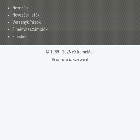
Nevezés
Nevezési listák
Versenykiírások
Élménybeszámolók
Finisher
© 1989 - 2026 eXtremeMan
Designed by Szliczki József