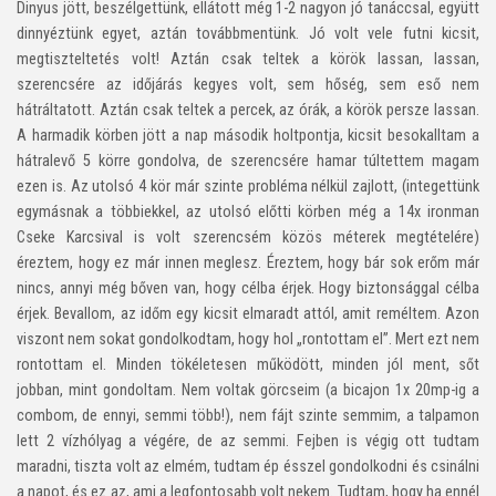
Dinyus jött, beszélgettünk, ellátott még 1-2 nagyon jó tanáccsal, együtt
dinnyéztünk egyet, aztán továbbmentünk. Jó volt vele futni kicsit,
megtiszteltetés volt! Aztán csak teltek a körök lassan, lassan,
szerencsére az időjárás kegyes volt, sem hőség, sem eső nem
hátráltatott. Aztán csak teltek a percek, az órák, a körök persze lassan.
A harmadik körben jött a nap második holtpontja, kicsit besokalltam a
hátralevő 5 körre gondolva, de szerencsére hamar túltettem magam
ezen is. Az utolsó 4 kör már szinte probléma nélkül zajlott, (integettünk
egymásnak a többiekkel, az utolsó előtti körben még a 14x ironman
Cseke Karcsival is volt szerencsém közös méterek megtételére)
éreztem, hogy ez már innen meglesz. Éreztem, hogy bár sok erőm már
nincs, annyi még bőven van, hogy célba érjek. Hogy biztonsággal célba
érjek. Bevallom, az időm egy kicsit elmaradt attól, amit reméltem. Azon
viszont nem sokat gondolkodtam, hogy hol „rontottam el”. Mert ezt nem
rontottam el. Minden tökéletesen működött, minden jól ment, sőt
jobban, mint gondoltam. Nem voltak görcseim (a bicajon 1x 20mp-ig a
combom, de ennyi, semmi több!), nem fájt szinte semmim, a talpamon
lett 2 vízhólyag a végére, de az semmi. Fejben is végig ott tudtam
maradni, tiszta volt az elmém, tudtam ép ésszel gondolkodni és csinálni
a napot, és ez az, ami a legfontosabb volt nekem. Tudtam, hogy ha ennél