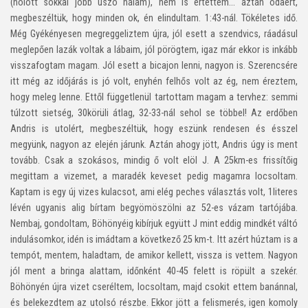
(holott sokkal jobb úszó nálam), nem is értettem… aztán odaért,
megbeszéltük, hogy minden ok, én elindultam. 1:43-nál. Tökéletes idő.
Még Gyékényesen megreggeliztem újra, jól esett a szendvics, ráadásul
meglepően lazák voltak a lábaim, jól pörögtem, igaz már ekkor is inkább
visszafogtam magam. Jól esett a bicajon lenni, nagyon is. Szerencsére
itt még az időjárás is jó volt, enyhén felhős volt az ég, nem éreztem,
hogy meleg lenne. Ettől függetlenül tartottam magam a tervhez: semmi
túlzott sietség, 30körüli átlag, 32-33-nál sehol se többel! Az erdőben
Andris is utolért, megbeszéltük, hogy eszünk rendesen és ésszel
megyünk, nagyon az elején járunk. Aztán ahogy jött, Andris úgy is ment
tovább. Csak a szokásos, mindig ő volt elöl J. A 25km-es frissítőig
megittam a vizemet, a maradék keveset pedig magamra locsoltam.
Kaptam is egy új vizes kulacsot, ami elég peches választás volt, 1literes
lévén ugyanis alig bírtam begyömöszölni az 52-es vázam tartójába.
Nembaj, gondoltam, Böhönyéig kibírjuk együtt J mint eddig mindkét váltó
indulásomkor, idén is imádtam a következő 25 km-t. Itt azért húztam is a
tempót, mentem, haladtam, de amikor kellett, vissza is vettem. Nagyon
jól ment a bringa alattam, időnként 40-45 felett is röpült a szekér.
Böhönyén újra vizet cseréltem, locsoltam, majd csokit ettem banánnal,
és belekezdtem az utolsó részbe. Ekkor jött a felismerés, igen komoly