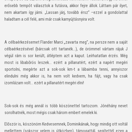
erősebb tempót választok a futásra, akkor fejre állok. Láttam pár ilyet,
nem akartam így járni. „Lassan járj, tovább érsz” –ezzel a gondolattal
haladtam a cél felé, ami már csak karnyújtásnyira volt.
A célbaérkezésemet Flander Marci „zavarta meg”, na persze nem a saját
célbaérkezésével (bárcsak ott tartanék…), de örömmel vártam rájuk J
végül rám is sor került, átléptem azt a kaput. Leírhatatlan érzés. Még
most is libabőrös leszek… ezért a pillanatért, ezért a napért megéri
sportolni, megérte azt a sok-sok km-t a lábaimba tenni, annyiszor
elindulni még akkor is, ha nem volt kedvem, ha fájt, vagy ha csak
izomlázam volt… ezért a pillanatért megéri élni!
Sok-sok és még annál is több köszönettel tartozom. Jónéhány nevet
sorolhatnék, most mégis csak három embert emelek ki.
Először is, köszönöm Kedvesemnek, Dominikának, hogy mindig ott voltál
mellettem (sokszor velem is útközben), támogattál, segítettél ezen a