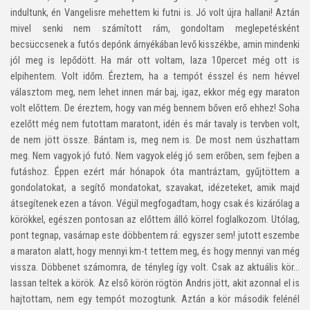
indultunk, én Vangelisre mehettem ki futni is. Jó volt újra hallani! Aztán
mivel senki nem számított rám, gondoltam meglepetésként
becsüccsenek a futós depónk árnyékában levő kisszékbe, amin mindenki
jól meg is lepődött. Ha már ott voltam, laza 10percet még ott is
elpihentem. Volt időm. Éreztem, ha a tempót ésszel és nem hévvel
választom meg, nem lehet innen már baj, igaz, ekkor még egy maraton
volt előttem. De éreztem, hogy van még bennem bőven erő ehhez! Soha
ezelőtt még nem futottam maratont, idén és már tavaly is tervben volt,
de nem jött össze. Bántam is, meg nem is. De most nem úszhattam
meg. Nem vagyok jó futó. Nem vagyok elég jó sem erőben, sem fejben a
futáshoz. Éppen ezért már hónapok óta mantráztam, gyűjtöttem a
gondolatokat, a segítő mondatokat, szavakat, idézeteket, amik majd
átsegítenek ezen a távon. Végül megfogadtam, hogy csak és kizárólag a
körökkel, egészen pontosan az előttem álló körrel foglalkozom. Utólag,
pont tegnap, vasárnap este döbbentem rá: egyszer sem! jutott eszembe
a maraton alatt, hogy mennyi km-t tettem meg, és hogy mennyi van még
vissza. Döbbenet számomra, de tényleg így volt. Csak az aktuális kör…
lassan teltek a körök. Az első körön rögtön Andris jött, akit azonnal el is
hajtottam, nem egy tempót mozogtunk. Aztán a kör második felénél