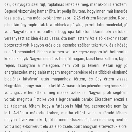
déli, délnyugati szél fújt, fájdalmas lehet ez még, már akkor is éreztem.
Segesd viszonylag hamar jött, itt pedig örültem, hogy innen már ismerős
lesz a pálya, ma még jövök háromszor… 2:25-el értem Nagyatádra. Rövid
pihi után úgy rugdostak ki a többiek a pályára, jó volt látni mindenkit, jó
volt Nagyatádra érni, örültem, hogy újra láthatom Domit, aki váltóban
versenyzett az idén és az úszás óta nem láttam! Az első kiskör viszont
borzasztó volt. Nagyon erős oldal-szembe szélben tekertünk, és a hőség
is elért bennünket. Ebben a körben volt az egész napom két holtpontja
közül az egyik. Nagyon nem éreztem jól magam, kicsit besokalltam, fájt a
fejem, zsongtam a melegben, nem volt jó tekerni. Aztán egy jó
energiaszelet, meg saját magam megemberelése (és a többiek elsuhanó
bicajának látványa) után magamhoz tértem, és úgy értem vissza
Nagyatádra, hogy már csak kettő. A második kis pihenőm még hosszabb
volt, igaz, ettem-ittam, meg masszíroztak is. Nagyon profi segítőim
voltak, megint a Fittbike volt a legvidámabb barakk! Elkezdtem érezni a
bal talpamat, féltem, hogy a futáson is fájni fog, szerencsére nem így
lett. Aztán a második körben, mintha eltűnt volna a fáradó lábam,
nagyon élveztem a kört, jól is ment. Összességében eseménymentes
volt a kör, ekkor került elő az első zselé, pont ahogyan elterveztük előre.