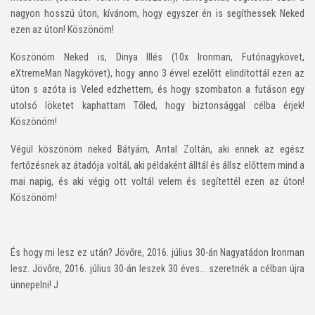
nagyon hosszú úton, kívánom, hogy egyszer én is segíthessek Neked
ezen az úton! Köszönöm!
Köszönöm Neked is, Dinya Illés (10x Ironman, Futónagykövet,
eXtremeMan Nagykövet), hogy anno 3 évvel ezelőtt elindítottál ezen az
úton s azóta is Veled edzhettem, és hogy szombaton a futáson egy
utolsó löketet kaphattam Tőled, hogy biztonsággal célba érjek!
Köszönöm!
Végül köszönöm neked Bátyám, Antal Zoltán, aki ennek az egész
fertőzésnek az átadója voltál, aki példaként álltál és állsz előttem mind a
mai napig, és aki végig ott voltál velem és segítettél ezen az úton!
Köszönöm!
És hogy mi lesz ez után? Jövőre, 2016. július 30-án Nagyatádon Ironman
lesz. Jövőre, 2016. július 30-án leszek 30 éves… szeretnék a célban újra
ünnepelni! J