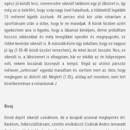
egész jó köridő lesz, szerencsére sikerült találnom egy jó lábvizet is, így
még az is belefért, hogy szép nagy ívvel haladtunk, a többiektől legalább
15 méterrel kijjebb úsztunk. 44 perces első kör után rohantam a
sporttársam után a vízbe, hogy le ne maradjak. A körök közben azért
igyekeztem arra is figyelni, hogy a lábamat kíméljem, illetve próbáltam
hosszú siklásokkal és mély levegőkkel operálni és megnyugodni, ez
többé-kevésbé sikerült is. A második körre úgy indultam, hogy ez nagyon
jó így (1:35-40 körüli úszást terveztem), de lehet kicsit lassulni. Nos, ez
sikerült is, a lábvizemet is elhagytam, bár ez inkább az én hülyeségem
volt, nekem lassúnak bizonyult a tempó. Végül az utolsó párszáz
méteren „rutinosan” egyedül maradtam és siettem mint az ökör, hogy
meglegyen az áhított idő. Meglett (1:35), utólag azt mondom, nem lett
következménye a rohanásnak J
Bicaj
Rövid depót sikerült csinálnom, de a bicajnál azonnal meglepetés ért.
Barátom, felkészülőtársam, szintén elsőbálozó Csábrák Andris lemaradt