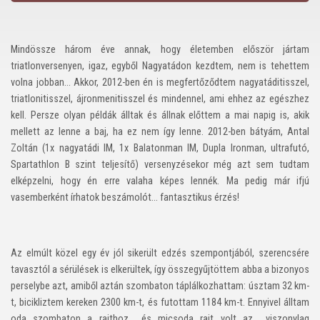
Mindössze három éve annak, hogy életemben először jártam
triatlonversenyen, igaz, egyből Nagyatádon kezdtem, nem is tehettem
volna jobban… Akkor, 2012-ben én is megfertőződtem nagyatáditisszel,
triatlonitisszel, ájronmenitisszel és mindennel, ami ehhez az egészhez
kell. Persze olyan példák álltak és állnak előttem a mai napig is, akik
mellett az lenne a baj, ha ez nem így lenne. 2012-ben bátyám, Antal
Zoltán (1x nagyatádi IM, 1x Balatonman IM, Dupla Ironman, ultrafutó,
Spartathlon B szint teljesítő) versenyzésekor még azt sem tudtam
elképzelni, hogy én erre valaha képes lennék. Ma pedig már ifjú
vasemberként írhatok beszámolót… fantasztikus érzés!
Az elmúlt közel egy év jól sikerült edzés szempontjából, szerencsére
tavasztól a sérülések is elkerültek, így összegyűjtöttem abba a bizonyos
perselybe azt, amiből aztán szombaton táplálkozhattam: úsztam 32 km-
t, bicikliztem kereken 2300 km-t, és futottam 1184 km-t. Ennyivel álltam
oda szombaton a rajthoz… és micsoda rajt volt az… viszonylag