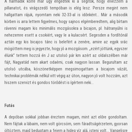
A harmadik körre már úgy engedtek ki a segítők, hogy élvezzem a
pillanatot, és virágszedő tempóban is elég lesz. Persze megint nem
hallgattam rájuk, nyomtam neki 32-33-al is időnként… Már a második
körben is arra lettem figyelmes, hogy sajnos elgémberedtem, alig bírtam
rávenni magam kis minimális mozgásokra a bicajon, pl. hátranyúlni is
nehezemre esett a csokiért, vagy le a kulacsért. Segesden a fordítónál
aztán egy kis bicajos tánc is belefért a zenére, amire az egyik srác
mögöttem meg is jegyezte, hogy jó a mozgásom. „ezért jöttünk, egyszer
élünk” tettem hozzá én J az utolsó pár km azért az oldalszélben már
fájt, Nagyatád nem akart odaérni, csak nagyon lassan. Begurultam az
utolsó utcába, köszönetképpen megsimogattam a bicajom vázát,
technikai problémák nélkül vitt végig az úton, nagyon jó volt hozzám, azt
hiszem szervizt és gondos törődést is ígértem neki…
Futás
A depóban sokkal jobban éreztem magam, mint azt előre gondoltam.
Nem fájtak a lábaim, nem volt görcsöm, sem fáradtságérzetem, gyorsan
öltöztem, majd bedugtam a fejem a hideg víz alá, isteni volt… Vangelisre