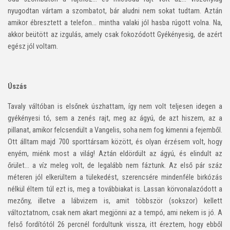
nyugodtan vártam a szombatot, bár aludni nem sokat tudtam. Aztán
amikor ébresztett a telefon… mintha valaki jól hasba rúgott volna. Na,
akkor beütött az izgulás, amely csak fokozódott Gyékényesig, de azért
egész jól voltam.
Úszás
Tavaly váltóban is elsőnek úszhattam, így nem volt teljesen idegen a
gyékényesi tó, sem a zenés rajt, meg az ágyú, de azt hiszem, az a
pillanat, amikor felcsendült a Vangelis, soha nem fog kimenni a fejemből.
Ott álltam majd 700 sporttársam között, és olyan érzésem volt, hogy
enyém, miénk most a világ! Aztán eldördült az ágyú, és elindult az
őrület… a víz meleg volt, de legalább nem fáztunk. Az első pár száz
méteren jól elkerültem a tülekedést, szerencsére mindenféle birkózás
nélkül éltem túl ezt is, meg a továbbiakat is. Lassan körvonalazódott a
mezőny, illetve a lábvizem is, amit többször (sokszor) kellett
változtatnom, csak nem akart megjönni az a tempó, ami nekem is jó. A
felső fordítótól 26 percnél fordultunk vissza, itt éreztem, hogy ebből