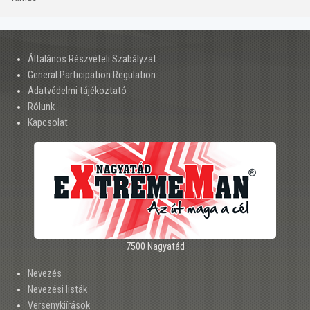
Általános Részvételi Szabályzat
General Participation Regulation
Adatvédelmi tájékoztató
Rólunk
Kapcsolat
7500 Nagyatád
Nevezés
Nevezési listák
Versenykiírások