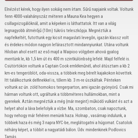
Elnézést kérek, hogy ilyen sokáig nem írtam. Sűrű napjaink voltak. Voltunk
fenn 4000-valahányszáz méteren a Mauna Kea hegyen a
csillagvizsgálóknál, amit a képeken is láthattatok. Itt van a világ
legnagyobb átmérőjű (10m) tükrös teleszkópja. Megnéztük a
napfelkeltét, futottunk egy kicsit magaslati levegőn, igazán klassz volt
és érdekes módon nagyon lefárasztott mindannyiunkat. Utána voltunk
Hiloban ahol esett az eső majd a Waipioo völgyben ahová gyalog
mentünk le, kb 1,5 km út és 400 m szintkülönbség lefelé. Majd felfelé is.
Csütörtökön voltunk a Captain Cook emlékműnél, ahol átúsztam a kb 2
km-es tengeröblöt, oda-vissza, a többiek meg bérelt kajakokon követtek.
Itt találkoztunk delfinekkel is, tőlem kb. 3 m-re úszkáltak. Pénteken
voltunk az ún. zöld homokos tengerparton, ami igazán gyönyörű. Csak mi
hárman voltunk ott, ugráltunk a többméteres hullámokban, mint a
gyerekek. Aztán megnéztük a még (már megint) működő vulkánt és azt a
helyet ahol a láva belefolyik a vízbe. Ma, szombaton, csak napoztunk,
hogy nehogy már fehéren menünk haza. Holnap , vasárnap indulunk, a
többiek haza és még 3 napra NYC-be, meglátogatni a húgomat. Csatolok
néhány képet, a többit a nagyatádi bálon. Üdv. mindenkinek Podlovics
Tamás