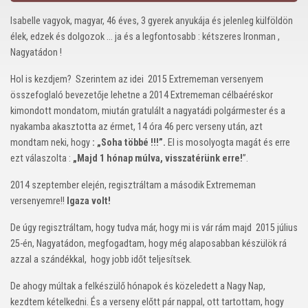
Isabelle vagyok, magyar, 46 éves, 3 gyerek anyukája és jelenleg külföldön
élek, edzek és dolgozok … ja és a legfontosabb : kétszeres Ironman ,
Nagyatádon !
Hol is kezdjem? Szerintem az idei 2015 Extrememan versenyem
összefoglaló bevezetője lehetne a 2014 Extrememan célbaéréskor
kimondott mondatom, miután gratulált a nagyatádi polgármester és a
nyakamba akasztotta az érmet, 14 óra 46 perc verseny után, azt
mondtam neki, hogy
: „Soha többé !!!”.
El is mosolyogta magát és erre
ezt válaszolta :
„Majd 1 hónap múlva, visszatérünk erre!
”.
2014 szeptember elején, regisztráltam a második Extrememan
versenyemre!!
Igaza volt!
De úgy regisztráltam, hogy tudva már, hogy mi is vár rám majd 2015 július
25-én, Nagyatádon, megfogadtam, hogy még alaposabban készülök rá
azzal a szándékkal, hogy jobb időt teljesítsek.
De ahogy múltak a felkészülő hónapok és közeledett a Nagy Nap,
kezdtem kételkedni. És a verseny előtt pár nappal, ott tartottam, hogy