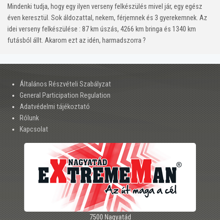
Mindenki tudja, hogy egy ilyen verseny felkészülés mivel jár, egy egész
éven keresztül. Sok áldozattal, nekem, férjemnek és 3 gyerekemnek. Az
idei verseny felkészülése : 87 km úszás, 4266 km bringa és 1340 km
futásból állt. Akarom ezt az idén, harmadszorra ?
Általános Részvételi Szabályzat
General Participation Regulation
Adatvédelmi tájékoztató
Rólunk
Kapcsolat
7500 Nagyatád