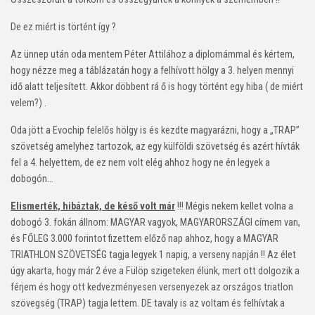
De ez miért is történt így ?
Az ünnep után oda mentem Péter Attilához a diplomámmal és kértem,
hogy nézze meg a táblázatán hogy a felhívott hölgy a 3. helyen mennyi
idő alatt teljesített. Akkor döbbent rá ő is hogy történt egy hiba ( de miért
velem?) .
Oda jött a Evochip felelős hölgy is és kezdte magyarázni, hogy a „TRAP”
szövetség amelyhez tartozok, az egy külföldi szövetség és azért hívták
fel a 4. helyettem, de ez nem volt elég ahhoz hogy ne én legyek a
dobogón…
Elismerték, hibáztak, de késő volt már
!!! Mégis nekem kellet volna a
dobogó 3. fokán állnom: MAGYAR vagyok, MAGYARORSZÁGI címem van,
és FŐLEG 3.000 forintot fizettem előző nap ahhoz, hogy a MAGYAR
TRIATHLON SZÖVETSÉG tagja legyek 1 napig, a verseny napján !! Az élet
úgy akarta, hogy már 2 éve a Fülöp szigeteken élünk, mert ott dolgozik a
férjem és hogy ott kedvezményesen versenyezek az országos triatlon
szövegség (TRAP) tagja lettem. DE tavaly is az voltam és felhívtak a