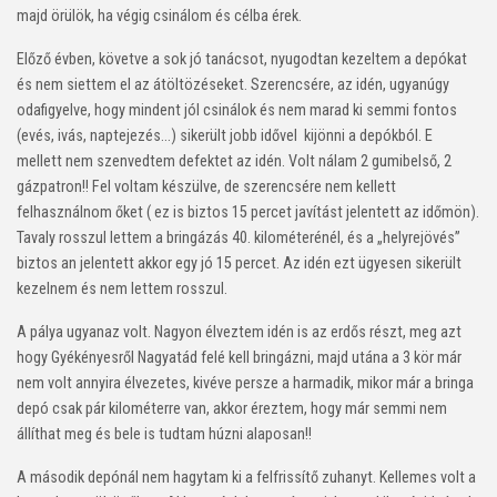
majd örülök, ha végig csinálom és célba érek.
Előző évben, követve a sok jó tanácsot, nyugodtan kezeltem a depókat
és nem siettem el az átöltözéseket. Szerencsére, az idén, ugyanúgy
odafigyelve, hogy mindent jól csinálok és nem marad ki semmi fontos
(evés, ivás, naptejezés…) sikerült jobb idővel kijönni a depókból. E
mellett nem szenvedtem defektet az idén. Volt nálam 2 gumibelső, 2
gázpatron!! Fel voltam készülve, de szerencsére nem kellett
felhasználnom őket ( ez is biztos 15 percet javítást jelentett az időmön).
Tavaly rosszul lettem a bringázás 40. kilométerénél, és a „helyrejövés”
biztos an jelentett akkor egy jó 15 percet. Az idén ezt ügyesen sikerült
kezelnem és nem lettem rosszul.
A pálya ugyanaz volt. Nagyon élveztem idén is az erdős részt, meg azt
hogy Gyékényesről Nagyatád felé kell bringázni, majd utána a 3 kör már
nem volt annyira élvezetes, kivéve persze a harmadik, mikor már a bringa
depó csak pár kilométerre van, akkor éreztem, hogy már semmi nem
állíthat meg és bele is tudtam húzni alaposan!!
A második depónál nem hagytam ki a felfrissítő zuhanyt. Kellemes volt a