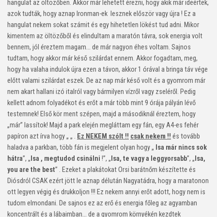
hangulat az öltözőben. Akkor már lehetett érezni, hogy akik már ideértek,
azok tudták, hogy aznap Ironman-ek lesznek először vagy újra ! Ez a
hangulat nekem sokat számit és egy hihetetlen lökést tud adni. Mikor
kimentem az öltözőből és elindultam a maratón távra, sok energia volt
bennem, jól éreztem magam… de már nagyon éhes voltam. Sajnos
tudtam, hogy akkor már késő szilárdat ennem. Akkor fogadtam, meg,
hogy ha valaha indulok újra ezen a távon, akkor 1 órával a bringa táv vége
előtt valami szilárdat eszek. De az nap már késő volt és a gyomrom már
nem akart hallani izó italról vagy bármilyen vízről vagy zseléről. Pedig
kellett adnom folyadékot és erőt a már több mint 9 órája pályán lévő
testemnek! Első kör ment szépen, majd a másodiknál éreztem, hogy
„már” lassítok! Majd a park elején megláttam egy fán, egy A4-es fehér
papíron azt írva hogy „ „ .
Ez NEKEM szólt !!
csak nekem !!
és tovább
haladva a parkban, több fán is megjelent olyan hogy „
Isa már nincs sok
hátra
”, „
Isa , megtudod csinálni
!”, „
Isa, te vagy a leggyorsabb
”, „
Isa,
you are the best
” . Ezeket a plakátokat Orsi barátnőm készítette és
Diósdról CSAK ezért jött le aznap délután Nagyatádra, hogy a maratonon
ott legyen végig és drukkoljon !!! Ez nekem annyi erőt adott, hogy nem is
tudom elmondani. De sajnos ez az erő és energia főleg az agyamban
koncentrált és a lábaimban… de a gyomrom környékén kezdtek