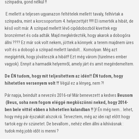
színpadra, gond nélkül !!
E mellett a teljesen ugyanazon feltételek mellett tavaly, felhívtak a
színpadra, mint a korcsoportom 4. helyezettjét !!!!! El ismerték a hibát, de
késő volt már. A színpad mellett lévő cipődobozból kivettek egy
bronzérmet és oda adták. Majd megkérdezték, hogy akarok a dobogóra
állni ???? Ez már sok volt nekem, jöttek a könnyek: a terem majdnem üres
volt és a dobogó a színpad mellett landolt… Komolyan. Még azt
megígérték, hogy jóváteszik a hibát!! Ezt még várom (türelmes ember
vagyok). Ennyit a harmadik helyemről, amely járt és amit megérdemeltem.
De ÉN tudom, hogy mit teljesítettem az idén!! ÉN tudom, hogy
hihetetlen versenyem volt !!
Végül ez a lényeg, nem ?!
Pár napja, beindult a nevezés 2016-ra! Már benevezett a kedves
Beusom
(Beus, soha nem fogom eléggé megköszönni neked, hogy 2014-
ben bele vittél ebben a hihetetlen kalandban !! )
! Én még nem… lehet,
hogy még pár éjszakát alszok rá. Terveztem, még az idei rajt előtt hogy
tartok egy év szünetet. De bevallom , nehéz ellen állni a kihívásnak :
tudok még jobb időt is menni ?