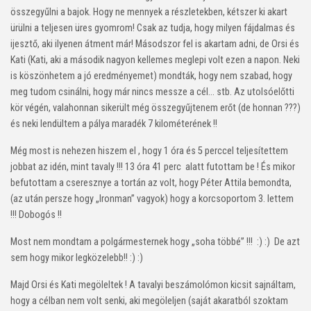
összegyűlni a bajok. Hogy ne mennyek a részletekben, kétszer ki akart
ürülni a teljesen üres gyomrom! Csak az tudja, hogy milyen fájdalmas és
ijesztő, aki ilyenen átment már! Másodszor fel is akartam adni, de Orsi és
Kati (Kati, aki a második nagyon kellemes meglepi volt ezen a napon. Neki
is köszönhetem a jó eredményemet) mondták, hogy nem szabad, hogy
meg tudom csinálni, hogy már nincs messze a cél… stb. Az utolsóelőtti
kör végén, valahonnan sikerült még összegyűjtenem erőt (de honnan ???)
és neki lendültem a pálya maradék 7 kilométerének !!
Még most is nehezen hiszem el , hogy 1 óra és 5 perccel teljesítettem
jobbat az idén, mint tavaly !!! 13 óra 41 perc alatt futottam be ! És mikor
befutottam a cseresznye a tortán az volt, hogy Péter Attila bemondta,
(az után persze hogy „Ironman” vagyok) hogy a korcsoportom 3. lettem
!!! Dobogós !!
Most nem mondtam a polgármesternek hogy „soha többé” !!! :) :) De azt
sem hogy mikor legközelebb!! :) :)
Majd Orsi és Kati megöleltek ! A tavalyi beszámolómon kicsit sajnáltam,
hogy a célban nem volt senki, aki megöleljen (saját akaratból szoktam