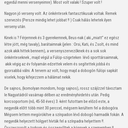
egyedül menni versenyeimre). Most volt valaki ! Szuper volt !
Nagyon jó verseny volt. Az önkéntesek fantasztikusak voltak. Remek
szervezés (Persze mindig lehet jobbat !! ) Csak hálás lehetek ilyen
verseny után.
Kinek is ? Férjemnek és 3 gyerekemnek, Beus-nak ( aki „miatt” ez egész
létre jött, még tavaly), barátaimnak (jelen : Orsi, Kati, és Zsolt, és mind
azok akik hittek bennem), a versenyszervezőknek és a sok sok
önkénteseknek , majd végül a Fülöp-szigeteken lévő sporttársaimnak,
akik végig az év folyamán edzettek velem és segítettek jobbá és
gyorsabbá válni. A tervem az volt, hogy majd a dobogón fülöpi sapkát
viselek, hogy kifejezzem a hálámat nekik.
De sajnos, (komolyan mondom, hogy sajnos), rossz szájízzel távoztam
le Nagyatádról vasárnap délben az eredményhirdetés után. Pedig
korcsoportom (nő, 45-50 éves) 3.-ként futottam be előző este, a
negyedik előtt több mint 30 perccel, mégsem kerültem fel a dobogóra.
Mégsem lettem megörökítve a színpadon lévő dobogó harmadik fokán. A
negyedik helyezett hölgyet hívták fel a színpadra helyettem !!.
Összeszorult a torkom és összegyűltek a könnyek a szememben !!