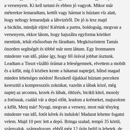
a versenyem. Ki kell tartani és ebben jó vagyok. Mikor már
méterekre lemaradtam, kettőt vagy hármat is húztam víz alatt,
hogy nehogy lemaradjak a lábvizéről. De jó is lesz majd
a biciklin, mindjár eljön! Kiérünk a partra, boldogság, megvan a
versenyem, ekkor látom, hogy hajszálra egyforma köröket
mentünk, tehát elsősorban én fáradtam. Megköszöntem Tamás
önzetlen segítségét és többé már nem láttam. Egy Ironmanen
mindenre van idő, pláne így, hogy fél órával jobbat úsztunk.
Leadtam a Tissot vízálló órámat a feleségemnek, elvettem a mobilt
és a kiflit, míg ő közben kente a hátamat naptejjel, hűtsd magad
minden lehetséges módon! Reszkető újjakkal húztam perceken
keresztül a kompressziós zoknikat, vazelin a lábak közé, még
naptej az arcomra, kezek és lábak, öltözés, bicikli kitol, mosoly
a fotósnak, család vár a depó előtt, leadom a krémeket, majszolom
a kiflit, Menj már! Nyugi, megvan a verseny, most már tényleg
mindenre van idő, fotót kérek és indulok! Madarat lehetne fogatni
velem. Majd 10 perc lett a depó. Bringa szalad, tempó 35 körül,
szárnyalok, számodozom, ebből még 12 órán belül is lehetek, de