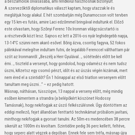
a beszámolók olvasásába, ami rendkívül hasznosnak bizonyult.
A szervezőktől diplomatikus választ kaptam, hogy utazzak le és
meglátjuk hogy alakul. E hét szombatján még Dunamocson volt tervben
egy 15 km-es futás, amire Laci edzőmmel bringával indultunk el. Előző
este olvastam, hogy Szőnyi Ferenc 10x Ironman világcsúcstartó is
a résztvevők közt lesz. Sajnos ez lett a 2016-os nyár leghidegebb napja,
13-14°C szünni nem akaró esővel. Bőrig ázva, csontig fagyva, 52 fokos
pálinkával melegítve indultam futni, de legalább Ferenccel válthattam pár
szót az Ironmanről: „Beszélj a Herr Gyulával..., sötétedés előtt be kell
érni..., tiszteld a versenyt, hogy gondolod, hogy odamész és nem tudsz
úszni, kifizetsz egy csomó pénzt, időt és az úszás végén kizárnak, mert
nem éred el a szintidőt? Én 1 hónappal az első triatlon versenyem előtt
tanultam meg úszni...“ – ez pedig hatott.
Másnap, náthásan, tüsszögve, 13 nappal a verseny előtt, még mindig
esőben kimentem a strandra (a belépőkért köszönet Hodossy
Tamásnak), hogy nekifogjak az úszó felkészülésnek. Úgy döntöttem az
eddigi mellező, fejet állandóan fenttartó technikámat próbálom javítani,
minthogy nekifogjak a gyorsat tanulni. Az 50m-es medencében 38 percre
sikerült az 1000m és kivoltam. Szintidőre pedig 36 perc kellett, feltéve,
hogy seperc alatt végzek a depóban. Ennek fele sem tréfa, másnap újra