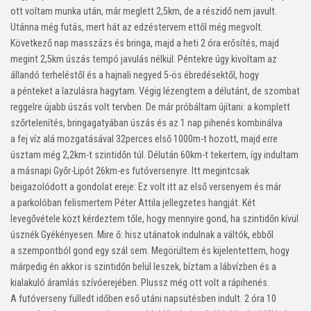
ott voltam munka után, már meglett 2,5km, de a részidő nem javult.
Utánna még futás, mert hát az edzéstervem ettől még megvolt.
Következő nap masszázs és bringa, majd a heti 2 óra erősítés, majd
megint 2,5km úszás tempó javulás nélkül. Péntekre úgy kivoltam az
állandó terheléstől és a hajnali negyed 5-ös ébredésektől, hogy
a pénteket a lazulásra hagytam. Végig lézengtem a délutánt, de szombat
reggelre újabb úszás volt tervben. De már próbáltam újítani: a komplett
szőrtelenítés, bringagatyában úszás és az 1 nap pihenés kombinálva
a fej víz alá mozgatásával 32perces első 1000m-t hozott, majd erre
úsztam még 2,2km-t szintidőn túl. Délután 60km-t tekertem, így indultam
a másnapi Győr-Lipót 26km-es futóversenyre. Itt megintcsak
beigazolódott a gondolat ereje: Ez volt itt az első versenyem és már
a parkolóban felismertem Péter Attila jellegzetes hangját. Két
levegővétele közt kérdeztem tőle, hogy mennyire gond, ha szintidőn kívül
úsznék Gyékényesen. Mire ő: hisz utánatok indulnak a váltók, ebből
a szempontból gond egy szál sem. Megörültem és kijelentettem, hogy
márpedig én akkor is szintidőn belül leszek, bíztam a lábvízben és a
kialakuló áramlás szívóerejében. Plussz még ott volt a rápihenés.
A futóverseny fülledt időben eső utáni napsütésben indult. 2 óra 10