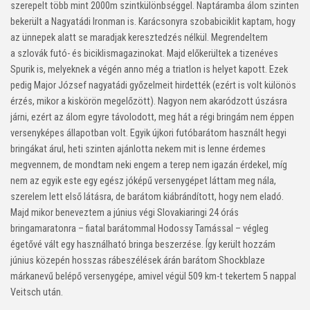
szerepelt több mint 2000m szintkülönbséggel. Naptáramba álom szinten
bekerült a Nagyatádi Ironman is. Karácsonyra szobabiciklit kaptam, hogy
az ünnepek alatt se maradjak keresztedzés nélkül. Megrendeltem
a szlovák futó- és biciklismagazinokat. Majd előkerültek a tizenéves
Spurik is, melyeknek a végén anno még a triatlon is helyet kapott. Ezek
pedig Major József nagyatádi győzelmeit hirdették (ezért is volt különös
érzés, mikor a kiskörön megelőzött). Nagyon nem akaródzott úszásra
járni, ezért az álom egyre távolodott, meg hát a régi bringám nem éppen
versenyképes állapotban volt. Egyik újkori futóbarátom használt hegyi
bringákat árul, heti szinten ajánlotta nekem mit is lenne érdemes
megvennem, de mondtam neki engem a terep nem igazán érdekel, míg
nem az egyik este egy egész jóképű versenygépet láttam meg nála,
szerelem lett első látásra, de barátom kiábrándított, hogy nem eladó.
Majd mikor beneveztem a június végi Slovakiaringi 24 órás
bringamaratonra – fiatal barátommal Hodossy Tamással – végleg
égetővé vált egy használható bringa beszerzése. Így került hozzám
június közepén hosszas rábeszélések árán barátom Shockblaze
márkanevű belépő versenygépe, amivel végül 509 km-t tekertem 5 nappal
Veitsch után.