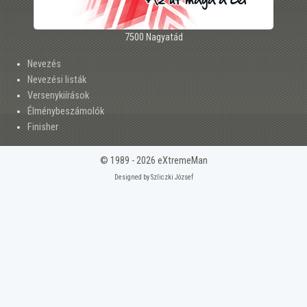
7500 Nagyatád
Nevezés
Nevezési listák
Versenykiírások
Élménybeszámolók
Finisher
© 1989 - 2026 eXtremeMan
Designed by Szliczki József