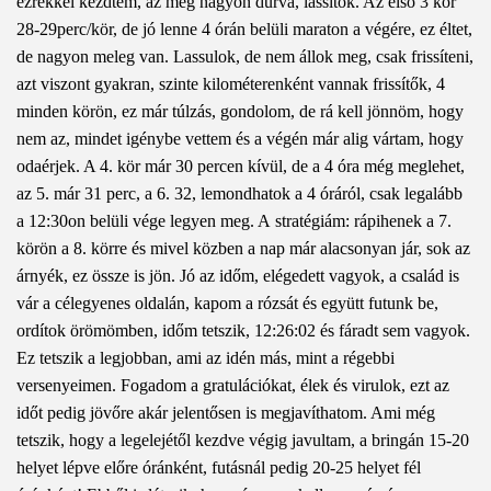
ezrekkel kezdtem, az meg nagyon durva, lassítok. Az első 3 kör
28-29perc/kör, de jó lenne 4 órán belüli maraton a végére, ez éltet,
de nagyon meleg van. Lassulok, de nem állok meg, csak frissíteni,
azt viszont gyakran, szinte kilométerenként vannak frissítők, 4
minden körön, ez már túlzás, gondolom, de rá kell jönnöm, hogy
nem az, mindet igénybe vettem és a végén már alig vártam, hogy
odaérjek. A 4. kör már 30 percen kívül, de a 4 óra még meglehet,
az 5. már 31 perc, a 6. 32, lemondhatok a 4 óráról, csak legalább
a 12:30on belüli vége legyen meg. A stratégiám: rápihenek a 7.
körön a 8. körre és mivel közben a nap már alacsonyan jár, sok az
árnyék, ez össze is jön. Jó az időm, elégedett vagyok, a család is
vár a célegyenes oldalán, kapom a rózsát és együtt futunk be,
ordítok örömömben, időm tetszik, 12:26:02 és fáradt sem vagyok.
Ez tetszik a legjobban, ami az idén más, mint a régebbi
versenyeimen. Fogadom a gratulációkat, élek és virulok, ezt az
időt pedig jövőre akár jelentősen is megjavíthatom. Ami még
tetszik, hogy a legelejétől kezdve végig javultam, a bringán 15-20
helyet lépve előre óránként, futásnál pedig 20-25 helyet fél