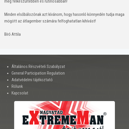
még felkészültebben és rutinosabban!
Minden elsőbálozónak azt kívánom, hogy hasonló könnyedén tudja maga
mögött az átlagember számára felfoghatatlan kihívást!
Bíró Attila
Általános Részvételi Szabályzat
General Participation Regulation
Adatvédelmi tájékoztató
Rólunk
Kapcsolat