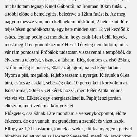
mit hallottam tegnap Kindl Gábortól: az Ironman 30km futás...,
a többi előtte a bemelegítés, beleértve a 12km futást is. Az még
nagyon messze van, nem kell nekem hősködni, 2 hete szintidőre
teljesítésen gondolkoztam, egy hete minden ami 12-vel kezdődik
csúcs, tegnap pedig azt mondtam, hogy csak 14en belül legyek,
most meg 11en gondolkozom? Hess! Tényleg nem tudom, mi is
vár rám pontosan! Próbálok tudatosan visszavenni a tempóból, de
élvezem a tekerést, visznek a lábaim. Elég dombos az első 25km,
az útminőség is pocsék, 30as az átlagom, na ezt kéne tartani.
Nyom a pisi, megállok, feljebb teszem a nyerget. Kiérünk a 61es
útra, csúcs az aszfalt, sebesség oké, 10 percenként kortyolom az
Isostaromat, 50nél vizet kérek hozzá, mert Péter Attila mondá
víz,víz,víz. Elkérek egy energiaszeletet is. Papírját szigorúan
elteszem, mert védem a környezetet.
Előzgetek, családnak 12re mondtam a versenyközpontot, előtte
érkezem, de ott vannak, megrendelem a zsemlét és vizet iszok.
Elfogy az 1,7l Isostarom, jönnek a szelek, fűtik a nyergem, picivel
hígabbra kellett volna az Isostart? Segesdnél megállok, iszok vizet