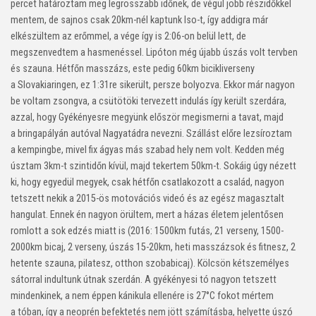
percet határoztam meg legrosszabb időnek, de végül jobb részidőkkel
mentem, de sajnos csak 20km-nél kaptunk Iso-t, így addigra már
elkészültem az erőmmel, a vége így is 2:06-on belül lett, de
megszenvedtem a hasmenéssel. Lipóton még újabb úszás volt tervben
és szauna. Hétfőn masszázs, este pedig 60km bicikliverseny
a Slovakiaringen, ez 1:31re sikerült, persze bolyozva. Ekkor már nagyon
be voltam zsongva, a csütötöki tervezett indulás így került szerdára,
azzal, hogy Gyékényesre megyünk először megismerni a tavat, majd
a bringapályán autóval Nagyatádra nevezni. Szállást előre lezsíroztam
a kempingbe, mivel fix ágyas más szabad hely nem volt. Kedden még
úsztam 3km-t szintidőn kívül, majd tekertem 50km-t. Sokáig úgy nézett
ki, hogy egyedül megyek, csak hétfőn csatlakozott a család, nagyon
tetszett nekik a 2015-ös motovációs videó és az egész magasztalt
hangulat. Ennek én nagyon örültem, mert a házas életem jelentősen
romlott a sok edzés miatt is (2016: 1500km futás, 21 verseny, 1500-
2000km bicaj, 2 verseny, úszás 15-20km, heti masszázsok és fitnesz, 2
hetente szauna, pilatesz, otthon szobabicaj). Kölcsön kétszemélyes
sátorral indultunk útnak szerdán. A gyékényesi tó nagyon tetszett
mindenkinek, a nem éppen kánikula ellenére is 27°C fokot mértem
a tóban, így a neoprén befektetés nem jött számításba, helyette úszó