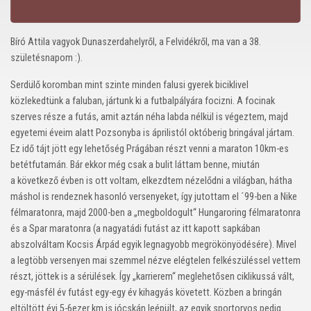
Bíró Attila vagyok Dunaszerdahelyről, a Felvidékről, ma van a 38.
születésnapom :).
Serdülő koromban mint szinte minden falusi gyerek biciklivel
közlekedtünk a faluban, jártunk ki a futbalpályára focizni. A focinak
szerves része a futás, amit aztán néha labda nélkül is végeztem, majd
egyetemi éveim alatt Pozsonyba is áprilistól októberig bringával jártam.
Ez idő tájt jött egy lehetőség Prágában részt venni a maraton 10km-es
betétfutamán. Bár ekkor még csak a bulit láttam benne, miután
a következő évben is ott voltam, elkezdtem nézelődni a világban, hátha
máshol is rendeznek hasonló versenyeket, így jutottam el ´99-ben a Nike
félmaratonra, majd 2000-ben a „megboldogult“ Hungaroring félmaratonra
és a Spar maratonra (a nagyatádi futást az itt kapott sapkában
abszolváltam Kocsis Árpád egyik legnagyobb megrökönyödésére). Mivel
a legtöbb versenyen mai szemmel nézve elégtelen felkészüléssel vettem
részt, jöttek is a sérülések. Így „karrierem“ meglehetősen ciklikussá vált,
egy-másfél év futást egy-egy év kihagyás követett. Közben a bringán
eltöltött évi 5-6ezer km is jócskán leépült, az egyik sportorvos pedig