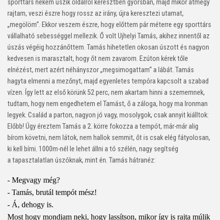
sporttárs nekem úszik oldalról keresztben gyorsban, majd mikor átmegy
rajtam, veszi észre hogy rossz az irány, újra keresztezi utamat,
„megölöm“. Ekkor veszem észre, hogy előttem pár méterre egy sporttárs
vállalható sebességgel mellezik. Ő volt Ujhelyi Tamás, akihez innentől az
úszás végéig hozzánőttem. Tamás hihetetlen okosan úszott és nagyon
kedvesen is marasztalt, hogy őt nem zavarom. Ezúton kérek tőle
elnézést, mert azért néhányszor „megsimogattam“ a lábát. Tamás
hagyta elmenni a mezőnyt, majd egyenletes tempóra kapcsolt a szabad
vízen. Így lett az első körünk 52 perc, nem akartam hinni a szememnek,
tudtam, hogy nem engedhetem el Tamást, ő a záloga, hogy ma Ironman
legyek. Család a parton, nagyon jó vagy, mosolygok, csak annyit kiálltok:
Előbb! Úgy éreztem Tamás a 2. körre fokozza a tempót, már-már alig
bírom követni, nem látok, nem hallok semmit, őt is csak elég fátyolosan,
ki kell bírni. 1000m-nél le lehet állni a tó szélén, nagy segítség
a tapasztalatlan úszóknak, mint én. Tamás hátranéz:
- Megvagy még?
- Tamás, brutál tempót mész!
- Á, dehogy is.
Most hogy mondjam neki, hogy lassítson, mikor így is rajta múlik