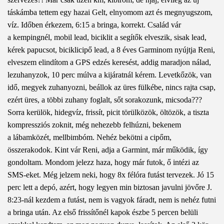
táskámba tettem egy hazai Gelt, elnyomom azt és megnyugszom,
víz. Időben érkezem, 6:15 a bringa, korrekt. Család vár
a kempingnél, mobil lead, biciklit a segítők elveszik, sisak lead,
kérek papucsot, biciklicipő lead, a 8 éves Garminom nyújtja Reni,
elveszem elindítom a GPS edzés keresést, addig maradjon nálad,
lezuhanyzok, 10 perc múlva a kijáratnál kérem. Levetkőzök, van
idő, megyek zuhanyozni, beállok az üres fülkébe, nincs rajta csap,
ezért üres, a többi zuhany foglalt, sőt sorakozunk, micsoda???
Sorra kerülök, hidegvíz, frissít, picit törülközök, öltözök, a tiszta
kompressziós zoknit, még nehezebb felhúzni, bekenem
a lábamközét, mellbimbóm. Nehéz bekötni a cipőm,
összerakodok. Kint vár Reni, adja a Garmint, már működik, így
gondoltam. Mondom jelezz haza, hogy már futok, ő intézi az
SMS-eket. Még jelzem neki, hogy 8x félóra futást tervezek. Jó 15
perc lett a depó, azért, hogy legyen min biztosan javulni jövőre
J
.
8:23-nál kezdem a futást, nem is vagyok fáradt, nem is nehéz futni
a bringa után. Az első frissítőnél kapok észbe 5 percen belüli