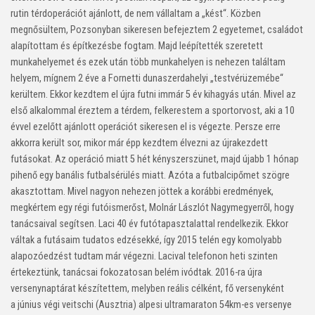
rutin térdoperációt ajánlott, de nem vállaltam a „kést“. Közben
megnősültem, Pozsonyban sikeresen befejeztem 2 egyetemet, családot
alapítottam és építkezésbe fogtam. Majd leépítették szeretett
munkahelyemet és ezek után több munkahelyen is nehezen találtam
helyem, mígnem 2 éve a Fornetti dunaszerdahelyi „testvérüzemébe“
kerültem. Ekkor kezdtem el újra futni immár 5 év kihagyás után. Mivel az
első alkalommal éreztem a térdem, felkerestem a sportorvost, aki a 10
évvel ezelőtt ajánlott operációt sikeresen el is végezte. Persze erre
akkorra került sor, mikor már épp kezdtem élvezni az újrakezdett
futásokat. Az operáció miatt 5 hét kényszerszünet, majd újabb 1 hónap
pihenő egy banális futbalsérülés miatt. Azóta a futbalcipőmet szögre
akasztottam. Mivel nagyon nehezen jöttek a korábbi eredmények,
megkértem egy régi futóismerőst, Molnár Lászlót Nagymegyerről, hogy
tanácsaival segítsen. Laci 40 év futótapasztalattal rendelkezik. Ekkor
váltak a futásaim tudatos edzésekké, így 2015 telén egy komolyabb
alapozóedzést tudtam már végezni. Lacival telefonon heti szinten
értekeztünk, tanácsai fokozatosan belém ivódtak. 2016-ra újra
versenynaptárat készítettem, melyben reális célként, fő versenyként
a június végi veitschi (Ausztria) alpesi ultramaraton 54km-es versenye