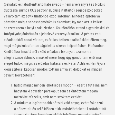
(békatalp és lábatfenttartó habszivacs – nem a versenyre) és biciklis
(rúdtáska, pumpa CO2 patronnal, plusz italtartó) segédeszközöket
vásároltam az egyik triatlonos expo sátorban. Mindezt lepróbálva
pénteken még a sebességmérőm is elromlott, így még azt is kellett
beszereznem a helyi szaküzletben. Csütörtökön strand a gyerekekkel és
futópályabejárás/futás a jelenlevő versenytársakkal. A péntek esti
előadásoktól sokat vártam, ezért kezdetben csalódásként éltem meg,
majd mégis kulcsfontosságú lett a sikeres teljesítésben. Elsősorban
Kindl Gábor frissítésről szóló előadása bizonyult számomra
a leghasznosabbnak, annak ellenére, hogy úgy gondoltam erről már
eleget tudok, mégis az előadás hatására és Péter Attila és Herr Gyula
kiegészítései kapcsán módosítottam árnyalati dolgokat és minden
bevállt! Nevezetesen:
hűtsd magad minden lehetséges módon – ezért a futásnál nem
hagytam ki egyetlen párakaput sem és öntöztem magam
mértékkel vízzel is, amit nem szoktam ezelőtt
A nátrium a legfontosabb pótolni való anyag, ezért fokozzuk
a sóbevitelt és kellő időben – kb. másfélóránként 1 sótablettát
fogyasztottam, korábban inkább folyékony magnéziumfiolát