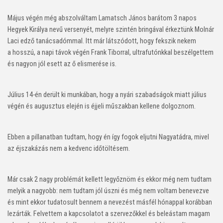
Május végén még abszolváltam Lamatsch János barátom 3 napos
Hegyek Királya nevű versenyét, melyre szintén bringával érkeztünk Molnár
Laci edző tanácsadómmal. Itt már látszódott, hogy fekszik nekem
a hosszú, a napi távok végén Frank Tiborral, ultrafutónkkal beszélgettem
és nagyon jól esett az ő elismerése is.
Július 14-én derült ki munkában, hogy a nyári szabadságok miatt július
végén és augusztus elején is éjjeli műszakban kellene dolgoznom.
Ebben a pillanatban tudtam, hogy én így fogok eljutni Nagyatádra, mivel
az éjszakázás nem a kedvenc időtöltésem.
Már csak 2 nagy problémát kellett legyőznöm és ekkor még nem tudtam
melyik a nagyobb: nem tudtam jól úszni és még nem voltam benevezve
és mint ekkor tudatosult bennem a nevezést másfél hónappal korábban
lezárták. Felvettem a kapcsolatot a szervezőkkel és beleástam magam