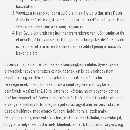
használtam
Vigyázz a frissítő koncentrációjára, max 6%-os oldat, mire Péter
Attila hozzátette víz,víz,víz – ennek köszönhetően a tervezett iso
felét vízre cseréltem a verseny folyamán
Herr Gyula elmondta az Ironmanen mindenre van idő mondatot és
elmesélte, ő hogyan szokott reggelizni a bringa kezdetén – így én
is ide időzítettem az első kiflimet, a másodikat pedig a második
kiskör elejére.
Szombat hajnalban fél 5kor kelés a kempingben, indulás Gyékényesre,
a gyerekek nagyon nehezen kelnek, fáznak, én is, de valahogy nem
izgultam nagyon. Útközben igyekeztem pontos leírást adni
feleségemnek, mikor, hol számítok a segítségükre, mit fog kelleni
csinálniuk. Az úszást 2:15-re lőttem be, kértem, hogy legyenek ott az
első kör végénél is 1 órával a rajt után már. Szól a Final Countdown, majd
a Vangelis, néhány fotó, még integetés, az ágyút alig hallom, indulunk,
úszok, hullámok, meg akarok fulladni, hajót nem is látok amire
felkapaszkodjak, mire vállalkoztam, itt fogok megfulladni, eszembe jut,
hogy a tó helyenként 30m mély. Mindenki elment, tuti utolsó vagyok, egy