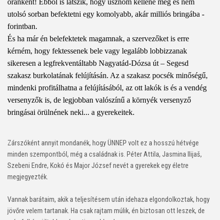
óránként! Ebből is látszik, hogy úsznom kellene még és nem
utolsó sorban befektetni egy komolyabb, akár milliós bringába -
forintban.
És ha már én belefektetek magamnak, a szervezőket is erre
kérném, hogy fektessenek bele vagy legalább lobbizzanak
sikeresen a legfrekventáltabb Nagyatád-Dózsa út – Segesd
szakasz burkolatának felújításán. Az a szakasz pocsék minőségű,
mindenki profitálhatna a felújításából, az ott lakók is és a vendég
versenyzők is, de legjobban valószínű a környék versenyző
bringásai örülnének neki... a gyerekeitek.
Zárszóként annyit mondanék, hogy ÜNNEP volt ez a hosszú hétvége
minden szempontból, még a családnak is. Péter Attila, Jasmina Ilijaš,
Szebeni Endre, Kokó és Major József nevét a gyerekek egy életre
megjegyezték.
Vannak barátaim, akik a teljesítésem után idehaza elgondolkoztak, hogy
jövőre velem tartanak. Ha csak rajtam múlik, én biztosan ott leszek, de