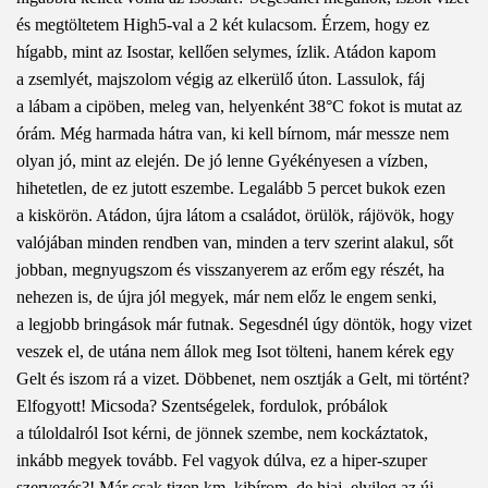
és megtöltetem High5-val a 2 két kulacsom. Érzem, hogy ez
hígabb, mint az Isostar, kellően selymes, ízlik. Atádon kapom
a zsemlyét, majszolom végig az elkerülő úton. Lassulok, fáj
a lábam a cipöben, meleg van, helyenként 38°C fokot is mutat az
órám. Még harmada hátra van, ki kell bírnom, már messze nem
olyan jó, mint az elején. De jó lenne Gyékényesen a vízben,
hihetetlen, de ez jutott eszembe. Legalább 5 percet bukok ezen
a kiskörön. Atádon, újra látom a családot, örülök, rájövök, hogy
valójában minden rendben van, minden a terv szerint alakul, sőt
jobban, megnyugszom és visszanyerem az erőm egy részét, ha
nehezen is, de újra jól megyek, már nem előz le engem senki,
a legjobb bringások már futnak. Segesdnél úgy döntök, hogy vizet
veszek el, de utána nem állok meg Isot tölteni, hanem kérek egy
Gelt és iszom rá a vizet. Döbbenet, nem osztják a Gelt, mi történt?
Elfogyott! Micsoda? Szentségelek, fordulok, próbálok
a túloldalról Isot kérni, de jönnek szembe, nem kockáztatok,
inkább megyek tovább. Fel vagyok dúlva, ez a hiper-szuper
szervezés?! Már csak tizen km, kibírom, de hjaj, elvileg az új