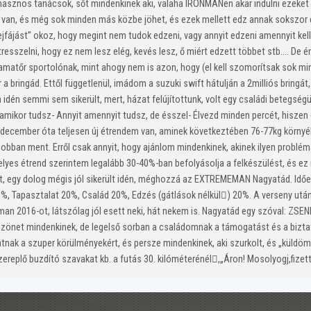
nos tanácsok, sőt mindenkinek aki, valaha IRONMANen akar indulni ezeket el ke
ja van, és még sok minden más közbe jöhet, és ezek mellett edz annak sokszor
„fejfájást” okoz, hogy megint nem tudok edzeni, vagy annyit edzeni amennyit k
resszelni, hogy ez nem lesz elég, kevés lesz, ő miért edzett többet stb…. De 
atőr sportolónak, mint ahogy nem is azon, hogy (el kell szomorítsak sok mind
 bringád. Ettől függetlenül, imádom a suzuki swift hátulján a 2milliós bringát
idén semmi sem sikerült, mert, házat felújítottunk, volt egy családi betegsé
 amikor tudsz-
Annyit amennyit tudsz, de ésszel-
Élvezd minden percét, hiszen 
, december óta teljesen új étrendem van, aminek következtében 76-77kg környé
obban ment. Erről csak annyit, hogy ajánlom mindenkinek, akinek ilyen problémá
elyes étrend szerintem legalább 30-40%-ban befolyásolja a felkészülést, és ez 
, egy dolog mégis jól sikerült idén, méghozzá az EXTREMEMAN Nagyatád. Időer
%, Tapasztalat 20%, Család 20%, Edzés (gátlások nélkül) 20%. A verseny utá
2016-ot, látszólag jól esett neki, hát nekem is. Nagyatád egy szóval: ZSENIÁL
öszönet mindenkinek, de legelső sorban a családomnak a támogatást és a biztat
k a szuper körülményekért, és persze mindenkinek, aki szurkolt, és „küldöm m
ereplő buzdító szavakat kb. a futás 30. kilóméterénél,„Áron! Mosolyogj,fizet