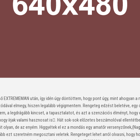
lső EXTREMEMAN után, így idén úgy döntöttem, hogy pont úgy, mint ahogyan 
zódával elmegy, hiszen legalább végigmentem. Rengeteg edzést beletéve, egy ó
lem, a legdrágább kincset, a tapasztalatot, és azt a szenzációs élményt, h
gy írjak valami hasznosat is. Hát sok-sok előzetes beszámolóval ellentétb
icsit olyan, de az enyém. Higgyétek el ez a mondás egy amatőr versenyzőnek,(N
bb ezt szeretném megosztani veletek. Rengeteget lehet arról olvasni, hogy hog