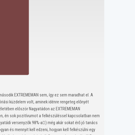
a második EXTREMEMAN sem, így ez sem maradhat el. A
riási küzdelem volt, aminek idénre rengeteg előnyét
ogy életében először Nagyatádon az EXTREMEMAN
en, én sok pozitívumot a felkészüléssel kapcsolatban nem
agyatádi versenyzők 98%-a) még akár sokat érő jó tanács
yan és mennyit kell edzeni, hogyan kell felkészülni egy