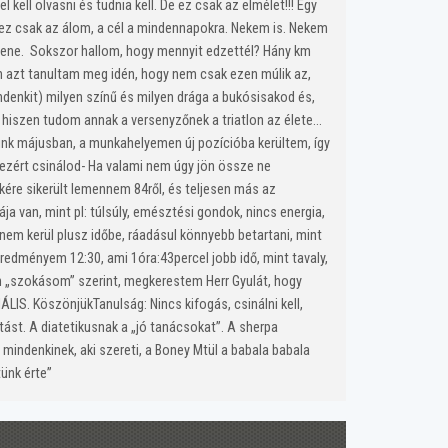
ll olvasni és tudnia kell. De ez csak az elmélet!!! Egy
 ez csak az álom, a cél a mindennapokra. Nekem is. Nekem
ellene. Sokszor hallom, hogy mennyit edzettél? Hány km
én azt tanultam meg idén, hogy nem csak ezen múlik az,
enkit) milyen színű és milyen drága a bukósisakod és,
, hiszen tudom annak a versenyzőnek a triatlon az élete…
günk májusban, a munkahelyemen új pozícióba kerültem, így
ezért csinálod-
Ha valami nem úgy jön össze ne
kére sikerült lemennem 84ről, és teljesen más az
ja van, mint pl: túlsúly, emésztési gondok, nincs energia,
nem kerül plusz időbe, ráadásul könnyebb betartani, mint
edményem 12:30, ami 1óra:43percel jobb idő, mint tavaly,
n „szokásom” szerint, megkerestem Herr Gyulát, hogy
IS. KöszönjükTanulság: Nincs kifogás, csinálni kell,
ást. A diatetikusnak a „jó tanácsokat”. A sherpa
indenkinek, aki szereti, a Boney Mtül a babala babala
tünk érte”