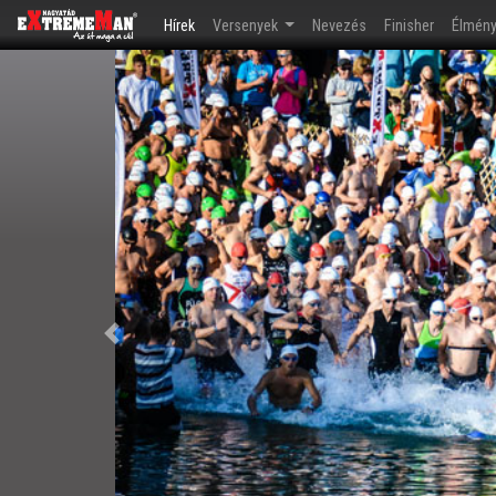
(current)
Hírek
Versenyek
Nevezés
Finisher
Élmén
Előző