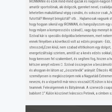
IRONMANre és ezek mind-mind igazak és nagyon-nagyon hasz
amatőr sportolónak, aki dolgozik, gyereket nevel, család
lehetetlen makulátlanul végig csinálni, és sokszor csak 
futottál? Mennyit bringáztál? stb…. Hajlamosak vagyunk st
hogy hogyan sikerül egy IRONMAN, és hangsúlyozom egy am
hogy milyen a kompressziós szárad, vagy épp mennyit ér a
Szóval kár is speciális dolgokba belemennem, mert nekem 
ennek fényében a következő volt az edzés program:-
Edz,
stresszelj,Ezen kívül, nem szabad eltitkolnom egy dolgot
energetizáltsági szintem, amitől az a kevés edzés sokkal j
hogy keressen fel szakembert, és segíteni fog, hiszen a h
kétszer annyit edzeni . Szóval összegezve a beszámolót
és ahogyan én látom az „összetevők” arányát: Étkezés 40
személyesen is megköszönjem neki a Nagyatádi Extrememan 
nevezni, és a vízpartról már nincs visszaút!Ezúton is k
teamnek: Feleségemnek és Bátyámnak. A szervezői csapatna
babilont ”.Külön köszönet Iváncsics Petinek, a címben sz