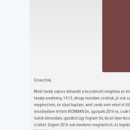
Sziasztok,
Mivel tavaly sajnos elmaradt a beszámoló megírása az e
tavalyi eredmény, 14:13, ahogy mondani szoktuk, jó sok s
megéreztem, és olyat kaptam, amit senki sem vehet el tő
mezőnyében lettem IRONMAN.De, ugorjunk 2016-ra, csak ho
tudok elmondani, igazából úgy fogtam fel, kicsit ilyen-k
is lehet. Engem 2016 sok mindenre megtanított, és leginká