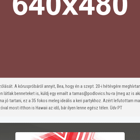
lását. A kóruspróbáról annyit, Bea, hogy én a szept. 20-i hétévgére meghív
n látlak benneteket is, küldj egy emailt a tamas@podlovics.hu-ra (meg az is a
lna jó tartani, ez a 35 fokos meleg ideális a keri partykhoz. Azért lefutottam m
óval most itthon is Hawaii az idő, bár ilyen lenne egész télen. Üdv PT