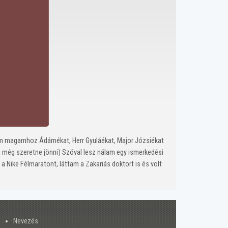
tam magamhoz Ádámékat, Herr Gyuláékat, Major Józsiékat
ki még szeretne jönni) Szóval lesz nálam egy ismerkedési
a a Nike Félmaratont, láttam a Zakariás doktort is és volt
Nevezés