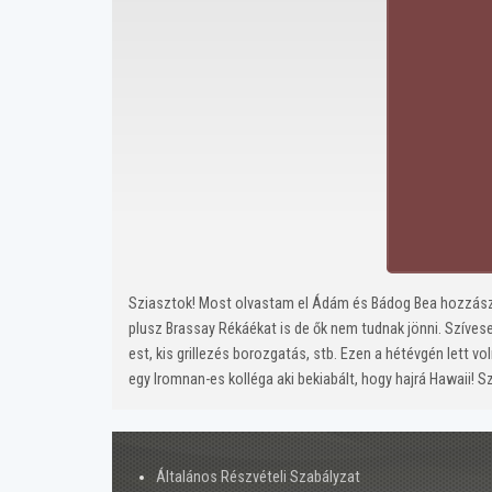
Sziasztok! Most olvastam el Ádám és Bádog Bea hozzászó
plusz Brassay Rékáékat is de ők nem tudnak jönni. Szívese
est, kis grillezés borozgatás, stb. Ezen a hétévgén lett vo
egy Iromnan-es kolléga aki bekiabált, hogy hajrá Hawaii! Sz
Általános Részvételi Szabályzat