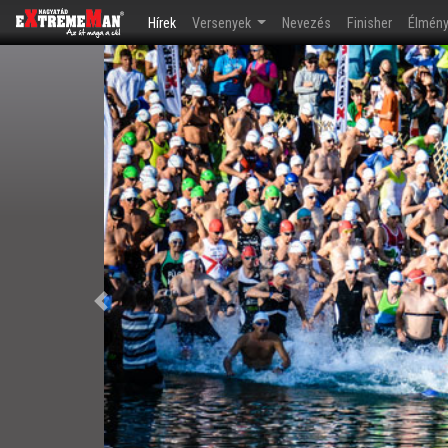
(current)
Hírek
Versenyek
Nevezés
Finisher
Élmén
Előző