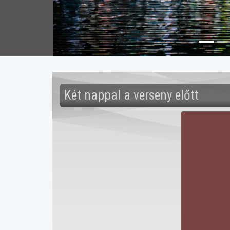
Két nappal a verseny előtt