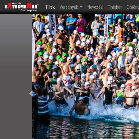
(current)
Hírek
Versenyek
Nevezés
Finisher
Élmén
Előző