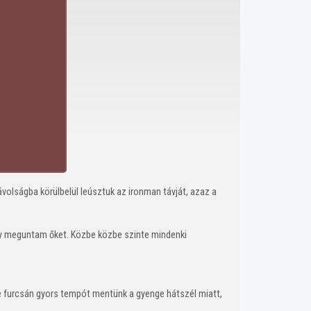
olságba körülbelül leúsztuk az ironman távját, azaz a
gy meguntam őket. Közbe közbe szinte mindenki
le furcsán gyors tempót mentünk a gyenge hátszél miatt,