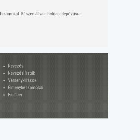
ajtszámokat. Készen állva a holnapi depózásra.
Nevezés
Nevezési listák
Versenykiírások
Élménybeszámolók
Finisher