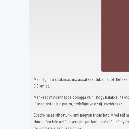
Ma megint a szokásos úszással kezdtük a napot. Kétszer 
3,8 km-et.
Már kezd mindennapos dologgá válni, hogy halakkal, tek
látogatást tett a partra, próbálgatva az új úszódresszt.
Ebédre halat sütöttünk, ami nagyon finom lett. Mivel teli 
Három óra fele aztán nyeregbe pattantunk és túlszárnyalv
de visszafele sem lassultunk.