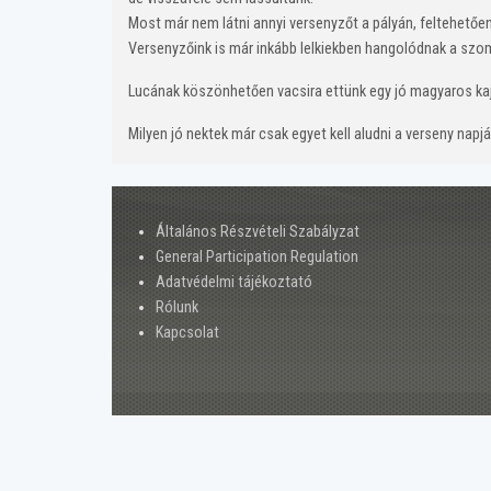
Most már nem látni annyi versenyzőt a pályán, feltehetően
Versenyzőink is már inkább lelkiekben hangolódnak a szomb
Lucának köszönhetően vacsira ettünk egy jó magyaros kajá
Milyen jó nektek már csak egyet kell aludni a verseny napj
Általános Részvételi Szabályzat
General Participation Regulation
Adatvédelmi tájékoztató
Rólunk
Kapcsolat