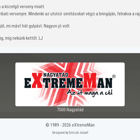
 a közelgő verseny miatt.
ati versenyre. Mindenki az utolsó simításokat végzi a bringáján, felrakva a r
t, mi mást hát gulyást. Nagyon jó volt.
áig, míg nekünk kettőt.
L
J
7500 Nagyatád
© 1989 - 2026 eXtremeMan
Designed by Szliczki József