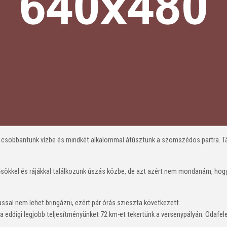
csobbantunk vízbe és mindkét alkalommal átúsztunk a szomszédos partra. Táv
nősökkel és rájákkal találkozunk úszás közbe, de azt azért nem mondanám, ho
hassal nem lehet bringázni, ezért pár órás szieszta következett.
a eddigi legjobb teljesítményünket 72 km-et tekertünk a versenypályán. Odafe