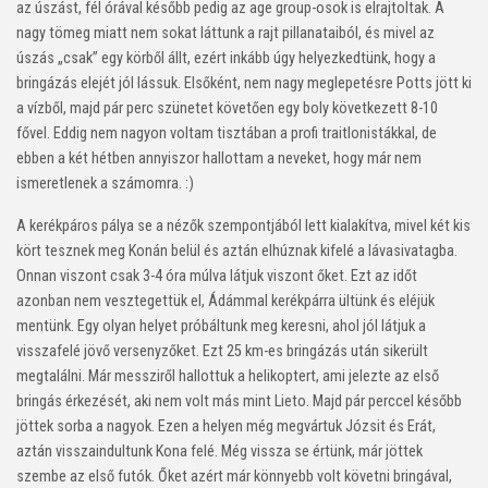
az úszást, fél órával később pedig az age group-osok is elrajtoltak. A
nagy tömeg miatt nem sokat láttunk a rajt pillanataiból, és mivel az
úszás „csak” egy körből állt, ezért inkább úgy helyezkedtünk, hogy a
bringázás elejét jól lássuk. Elsőként, nem nagy meglepetésre Potts jött ki
a vízből, majd pár perc szünetet követően egy boly következett 8-10
fővel. Eddig nem nagyon voltam tisztában a profi traitlonistákkal, de
ebben a két hétben annyiszor hallottam a neveket, hogy már nem
ismeretlenek a számomra. :)
A kerékpáros pálya se a nézők szempontjából lett kialakítva, mivel két kis
kört tesznek meg Konán belül és aztán elhúznak kifelé a lávasivatagba.
Onnan viszont csak 3-4 óra múlva látjuk viszont őket. Ezt az időt
azonban nem vesztegettük el, Ádámmal kerékpárra ültünk és eléjük
mentünk. Egy olyan helyet próbáltunk meg keresni, ahol jól látjuk a
visszafelé jövő versenyzőket. Ezt 25 km-es bringázás után sikerült
megtalálni. Már messziről hallottuk a helikoptert, ami jelezte az első
bringás érkezését, aki nem volt más mint Lieto. Majd pár perccel később
jöttek sorba a nagyok. Ezen a helyen még megvártuk Józsit és Erát,
aztán visszaindultunk Kona felé. Még vissza se értünk, már jöttek
szembe az első futók. Őket azért már könnyebb volt követni bringával,