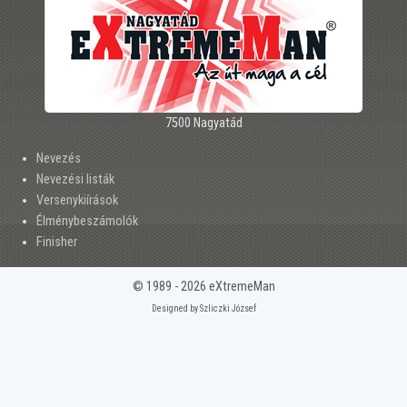
7500 Nagyatád
Nevezés
Nevezési listák
Versenykiírások
Élménybeszámolók
Finisher
© 1989 - 2026 eXtremeMan
Designed by Szliczki József