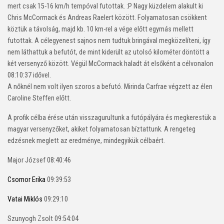
mert csak 15-16 km/h tempóval futottak. :P Nagy küzdelem alakult ki
Chris McCormack és Andreas Raelert között. Folyamatosan csökkent
köztük a távolság, majd kb. 10 km-rel a vége előtt egymás mellett
futottak. A célegyenest sajnos nem tudtuk bringával megközelíteni, így
nem láthattuk a befutót, de mint kiderült az utolsó kilométer döntött a
két versenyző között. Végül McCormack haladt át elsőként a célvonalon
08:10:37 idővel.
A nőknél nem volt ilyen szoros a befutó. Mirinda Carfrae végzett az élen
Caroline Steffen előtt.
A profik célba érése után visszagurultunk a futópályára és megkerestük a
magyar versenyzőket, akiket folyamatosan bíztattunk. A rengeteg
edzésnek meglett az eredménye, mindegyikük célbaért.
Major József 08:40:46
Csomor Erika
09:39:53
Vatai Miklós
09:29:10
Szunyogh Zsolt 09:54:04