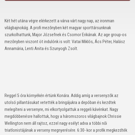
Két hét utána végre elérkezett a várva várt nagy nap, az ironman
világbajnokág. A profi mezőnyben két magyar sporttársunknak
szurkolhattunk, Major Józsefnek és Csomor Erikának. Az age group-os
mezőnyben viszont öt indulónk is volt: Vatai Miklós, Ács Péter, Halász
Annamária, Lenti Anita és Szunyogh Zsolt.
Reggel 5 óra környékén értünk Konára. Addig amíg a versenyzők az
utolsó pillantásukat vetették a bringájukra a depóban és kezdtek
melegíteni a versenyre, mi elkortyolgattuk a reggeli kávénkat. Nagy
megdöbbenésre hallottuk, hogy a háromszoros világbajnok Chrissie
Wellington nem áll rajtoz, ezzel nagy esélyt adva a többi női
triatlonistájának a verseny megnyerésére. 6:30- kor a profik megkezdték