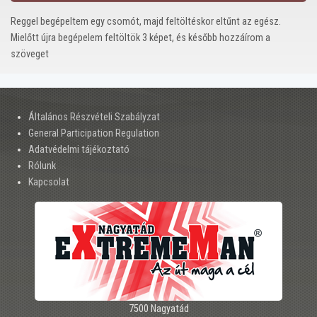
Reggel begépeltem egy csomót, majd feltöltéskor eltűnt az egész.
Mielőtt újra begépelem feltöltök 3 képet, és később hozzáírom a
szöveget
Általános Részvételi Szabályzat
General Participation Regulation
Adatvédelmi tájékoztató
Rólunk
Kapcsolat
7500 Nagyatád