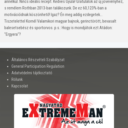
annélkül. Nincs ideális recept. Kedves Gyula! Gratulálok az új jövevényhez,
s remélem Rothban 2013-ban talákozunk. De ez 60,123%-ban a
motivációdnak köszönhető! Igaz? Én meg addig ezdegetek...
Tiszetelettel Kornél Valamikori magyar bajnok, gerinctörött, bevasalt
balesetsebész és sportorvos. p.s.: Hogy is mondjátok ezt Atádon:
"Ergyera"?
Általános Részvételi Szabályzat
General Participation Regulation
Adatvédelmi tájékoztató
Rólunk
Kapcsolat