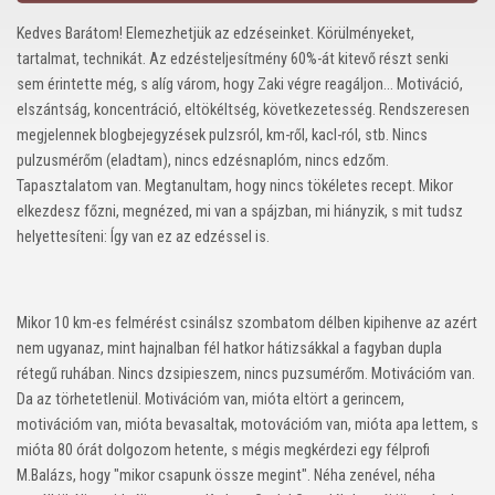
Kedves Barátom! Elemezhetjük az edzéseinket. Körülményeket,
tartalmat, technikát. Az edzésteljesítmény 60%-át kitevő részt senki
sem érintette még, s alíg várom, hogy Zaki végre reagáljon... Motiváció,
elszántság, koncentráció, eltökéltség, következetesség. Rendszeresen
megjelennek blogbejegyzések pulzsról, km-ről, kacl-ról, stb. Nincs
pulzusmérőm (eladtam), nincs edzésnaplóm, nincs edzőm.
Tapasztalatom van. Megtanultam, hogy nincs tökéletes recept. Mikor
elkezdesz főzni, megnézed, mi van a spájzban, mi hiányzik, s mit tudsz
helyettesíteni: Így van ez az edzéssel is.
Mikor 10 km-es felmérést csinálsz szombatom délben kipihenve az azért
nem ugyanaz, mint hajnalban fél hatkor hátizsákkal a fagyban dupla
rétegű ruhában. Nincs dzsipieszem, nincs puzsumérőm. Motivációm van.
Da az törhetetlenül. Motivációm van, mióta eltört a gerincem,
motivációm van, mióta bevasaltak, motovációm van, mióta apa lettem, s
mióta 80 órát dolgozom hetente, s mégis megkérdezi egy félprofi
M.Balázs, hogy "mikor csapunk össze megint". Néha zenével, néha