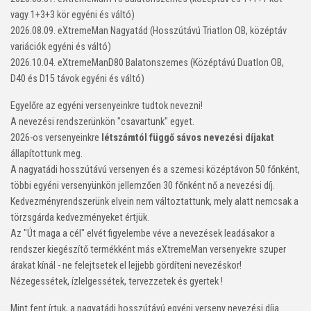
vagy 1+3+3 kör egyéni és váltó)
2026.08.09. eXtremeMan Nagyatád (Hosszútávú Triatlon OB, középtáv
variációk egyéni és váltó)
2026.10.04. eXtremeManD80 Balatonszemes (Középtávú Duatlon OB,
D40 és D15 távok egyéni és váltó)
Egyelőre az egyéni versenyeinkre tudtok nevezni!
A nevezési rendszerünkön "csavartunk" egyet.
2026-os versenyeinkre
létszámtól függő sávos nevezési díjakat
állapítottunk meg.
A nagyatádi hosszútávú versenyen és a szemesi középtávon 50 főnként,
többi egyéni versenyünkön jellemzően 30 főnként nő a nevezési díj.
Kedvezményrendszerünk elvein nem változtattunk, mely alatt nemcsak a
törzsgárda kedvezményeket értjük.
Az "Út maga a cél" elvét figyelembe véve a nevezések leadásakor a
rendszer kiegészítő termékként más eXtremeMan versenyekre szuper
árakat kínál - ne felejtsetek el lejjebb gördíteni nevezéskor!
Nézegessétek, ízlelgessétek, tervezzetek és gyertek !
Mint fent írtuk, a nagyatádi hosszútávú egyéni verseny nevezési díja