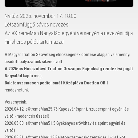
Nyitás: 2025. november 17. 18:00
Létszámfüggő sávos nevezés!
Az eXtremeMan Nagyatád egyéni versenyén a nevezési díj a
Finisheres pólót tartalmazza!
A Magyar Triatlon Szövetség elnökségének döntése alapján valamennyi
beadott pályázatunk sikeres volt.
A 2026-os Hosszútávú Triatlon Országos Bajnokság rendezési jogát
Nagyatád
kapta meg,
Balatonszemesen pedig ismét Középtávú Duatlon OB
-t
rendezhetünk.
Versenyeink:
2026.04.12. eXtremeMan25.75 Kaposvár (sprint, szupersprint egyéni és
váltó - medencés úszás!)
2026.05.03. eXtremeMan51.5 Gyékényes (rövidtáv és sprint egyéni és
váltó)
2026.05.31. eXtremeMan113 Balatonszemes (középtáv és 1+1+1 köt