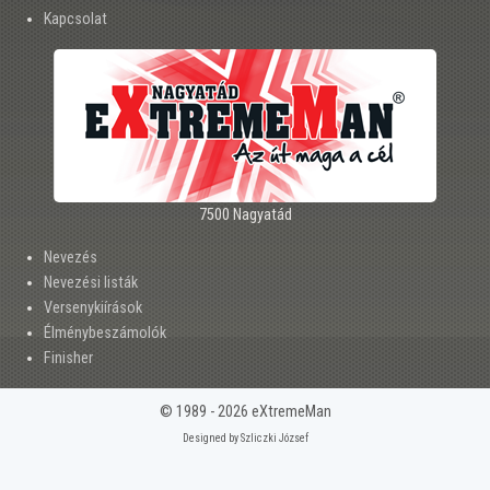
Kapcsolat
7500 Nagyatád
Nevezés
Nevezési listák
Versenykiírások
Élménybeszámolók
Finisher
© 1989 - 2026 eXtremeMan
Designed by Szliczki József